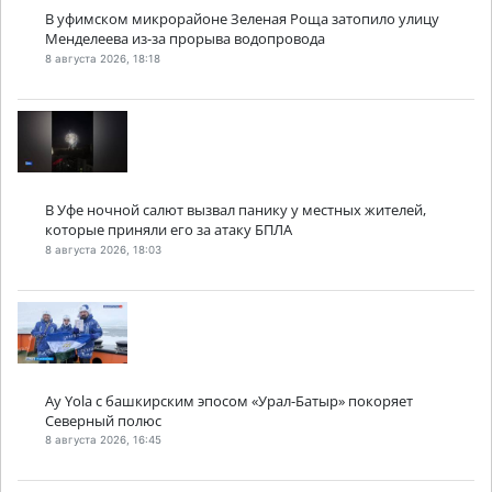
В уфимском микрорайоне Зеленая Роща затопило улицу
Менделеева из-за прорыва водопровода
8 августа 2026, 18:18
В Уфе ночной салют вызвал панику у местных жителей,
которые приняли его за атаку БПЛА
8 августа 2026, 18:03
Ay Yola с башкирским эпосом «Урал-Батыр» покоряет
Северный полюс
8 августа 2026, 16:45