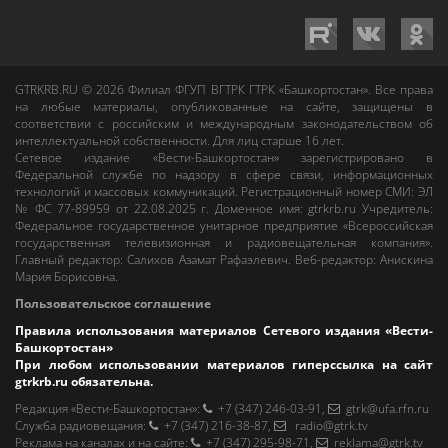
GTRKRB.RU © 2026
Филиал ФГУП ВГТРК ГТРК «Башкортостан»
. Все права
на любые материалы, опубликованные на сайте, защищены в
соответствии с российским и международным законодательством об
интеллектуальной собственности. Для лиц старше 16 лет.
Сетевое издание «Вести-Башкортостан»
зарегистрировано в
Федеральной службе по надзору в сфере связи, информационных
технологий и массовых коммуникаций. Регистрационный номер СМИ: ЭЛ
№ ФС 77-89959 от 22.08.2025 г. Доменное имя:
gtrkrb.ru
Учредитель:
Федеральное государственное унитарное предприятие «Всероссийская
государственная телевизионная и радиовещательная компания».
Главный редактор
:
Салихов Азамат Рафаэлевич
.
Веб-редактор
:
Анискина
Мария Борисовна
.
Пользовательское соглашение
Правила использования материалов Сетевого издания «Вести-
Башкортостан»
При любом использовании материалов гиперссылка на сайт
gtrkrb.ru
обязательна.
Редакция «Вести-Башкортостан»
:
+7 (347) 246-03-91
,
gtrk@ufa.rfn.ru
Cлужба радиовещания
:
+7 (347) 216-38-87
,
radio@gtrk.tv
Реклама на каналах и на сайте
:
+7 (347) 295-98-71
,
reklama@gtrk.tv