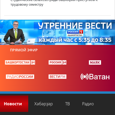
трудовому семестру
ПРЯМОЙ ЭФИР
Новости
Хәбәрҙәр
ТВ
Радио