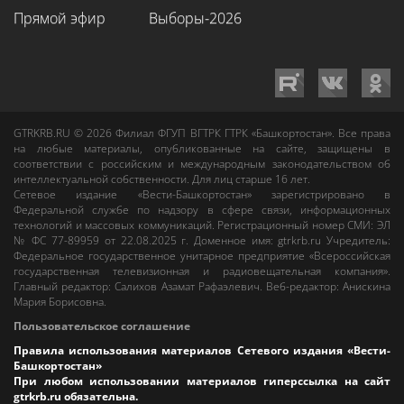
Прямой эфир
Выборы-2026
GTRKRB.RU © 2026
Филиал ФГУП ВГТРК ГТРК «Башкортостан»
. Все права
на любые материалы, опубликованные на сайте, защищены в
соответствии с российским и международным законодательством об
интеллектуальной собственности. Для лиц старше 16 лет.
Сетевое издание «Вести-Башкортостан»
зарегистрировано в
Федеральной службе по надзору в сфере связи, информационных
технологий и массовых коммуникаций. Регистрационный номер СМИ: ЭЛ
№ ФС 77-89959 от 22.08.2025 г. Доменное имя:
gtrkrb.ru
Учредитель:
Федеральное государственное унитарное предприятие «Всероссийская
государственная телевизионная и радиовещательная компания».
Главный редактор
:
Салихов Азамат Рафаэлевич
.
Веб-редактор
:
Анискина
Мария Борисовна
.
Пользовательское соглашение
Правила использования материалов Сетевого издания «Вести-
Башкортостан»
При любом использовании материалов гиперссылка на сайт
gtrkrb.ru
обязательна.