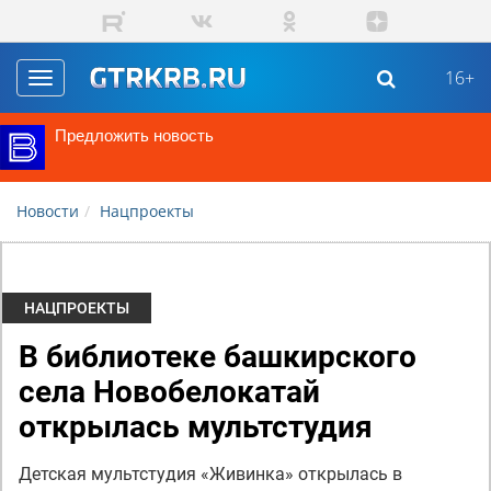
Перейти к основному содержанию
16+
Toggle
navigation
Предложить новость
Новости
Нацпроекты
НАЦПРОЕКТЫ
В библиотеке башкирского
села Новобелокатай
открылась мультстудия
Детская мультстудия «Живинка» открылась в