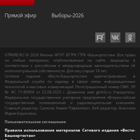
Прямой эфир
Выборы-2026
GTRKRB.RU © 2026
Филиал ФГУП ВГТРК ГТРК «Башкортостан»
. Все права
на любые материалы, опубликованные на сайте, защищены в
соответствии с российским и международным законодательством об
интеллектуальной собственности. Для лиц старше 16 лет.
Сетевое издание «Вести-Башкортостан»
зарегистрировано в
Федеральной службе по надзору в сфере связи, информационных
технологий и массовых коммуникаций. Регистрационный номер СМИ: ЭЛ
№ ФС 77-89959 от 22.08.2025 г. Доменное имя:
gtrkrb.ru
Учредитель:
Федеральное государственное унитарное предприятие «Всероссийская
государственная телевизионная и радиовещательная компания».
Главный редактор
:
Салихов Азамат Рафаэлевич
.
Веб-редактор
:
Анискина
Мария Борисовна
.
Пользовательское соглашение
Правила использования материалов Сетевого издания «Вести-
Башкортостан»