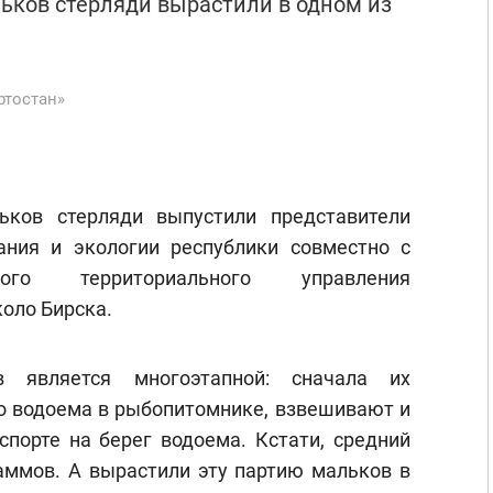
ьков стерляди вырастили в одном из
ртостан»
ьков стерляди выпустили представители
ания и экологии республики совместно с
кого территориального управления
коло Бирска.
 является многоэтапной: сначала их
о водоема в рыбопитомнике, взвешивают и
спорте на берег водоема. Кстати, средний
раммов. А вырастили эту партию мальков в