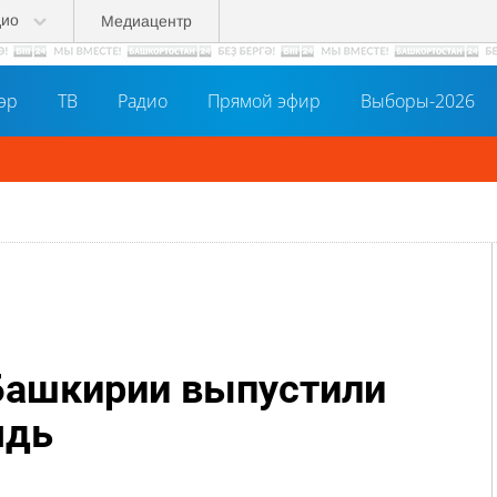
дио
Медиацентр
әр
ТВ
Радио
Прямой эфир
Выборы-2026
 Башкирии выпустили
ядь