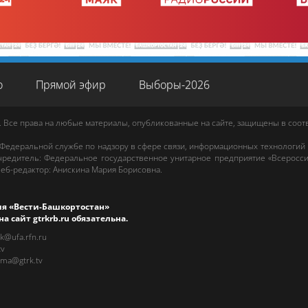
о
Прямой эфир
Выборы-2026
. Все права на любые материалы, опубликованные на сайте, защищены в соо
 Федеральной службе по надзору в сфере связи, информационных технологий
редитель: Федеральное государственное унитарное предприятие «Всеросси
еб-редактор
:
Анискина Мария Борисовна
.
ия «Вести-Башкортостан»
на сайт
gtrkrb.ru
обязательна.
rk@ufa.rfn.ru
tv
ama@gtrk.tv