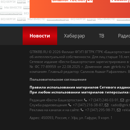
Новости
Хәбәрҙәр
ТВ
Ради
GTRKRB.RU © 2026
Филиал ФГУП ВГТРК ГТРК «Башкортостан»
об интеллектуальной собственности. Для лиц старше 16 лет.
Сетевое издание «Вести-Башкортостан»
зарегистрировано в
№ ФС 77-89959 от 22.08.2025 г. Доменное имя:
gtrkrb.ru
Уч
компания».
Главный редактор
:
Салихов Азамат Рафаэлевич
.
В
Пользовательское соглашение
Правила использования материалов Сетевого издан
При любом использовании материалов гиперссылка 
Редакция «Вести-Башкортостан»
:
+7 (347) 246-03-91
,
gt
Cлужба радиовещания
:
+7 (347) 216-38-87
,
radio@gtrk.
Реклама на каналах и на сайте
:
+7 (347) 295-98-71
,
rekl
Адрес:
450093
,
Россия, г. Уфа
, ул.
Гафури, 9 корп. 1