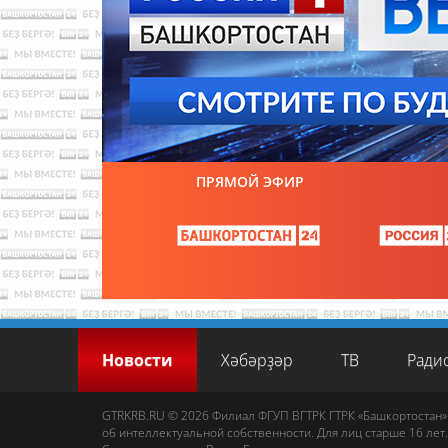
ПРЯМОЙ ЭФИР
Новости
Хәбәрҙәр
ТВ
Ради
GTRKRB.RU © 2026
Филиал ФГУП ВГТРК ГТРК «Башкортостан»
об интеллектуальной собственности. Для лиц старше 16 лет.