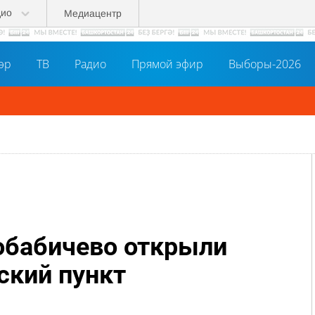
дио
Медиацентр
әр
ТВ
Радио
Прямой эфир
Выборы-2026
обабичево открыли
ский пункт