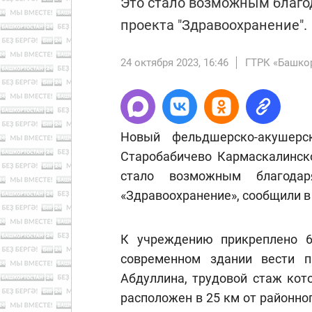
Это стало возможным благо
проекта "Здравоохранение".
24 октября 2023, 16:46
ГТРК «Башко
Новый фельдшерско-акушерс
Старобабичево Кармаскалинско
стало возможным благодар
«Здравоохранение», сообщили в
К учреждению прикреплено 6
современном здании вести 
Абдуллина, трудовой стаж кот
расположен в 25 км от районно