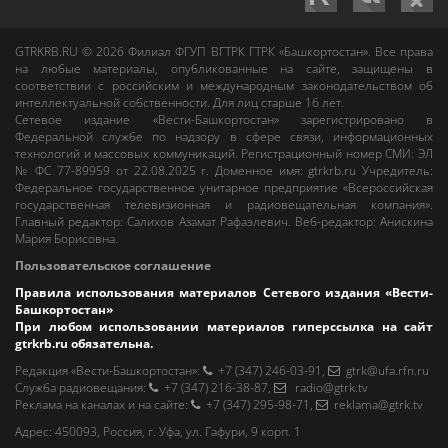
GTRKRB.RU © 2026
Филиал ФГУП ВГТРК ГТРК «Башкортостан»
. Все права
на любые материалы, опубликованные на сайте, защищены в
соответствии с российским и международным законодательством об
интеллектуальной собственности. Для лиц старше 16 лет.
Сетевое издание «Вести-Башкортостан»
зарегистрировано в
Федеральной службе по надзору в сфере связи, информационных
технологий и массовых коммуникаций. Регистрационный номер СМИ: ЭЛ
№ ФС 77-89959 от 22.08.2025 г. Доменное имя:
gtrkrb.ru
Учредитель:
Федеральное государственное унитарное предприятие «Всероссийская
государственная телевизионная и радиовещательная компания».
Главный редактор
:
Салихов Азамат Рафаэлевич
.
Веб-редактор
:
Анискина
Мария Борисовна
.
Пользовательское соглашение
Правила использования материалов Сетевого издания «Вести-
Башкортостан»
При любом использовании материалов гиперссылка на сайт
gtrkrb.ru
обязательна.
Редакция «Вести-Башкортостан»
:
+7 (347) 246-03-91
,
gtrk@ufa.rfn.ru
Cлужба радиовещания
:
+7 (347) 216-38-87
,
radio@gtrk.tv
Реклама на каналах и на сайте
:
+7 (347) 295-98-71
,
reklama@gtrk.tv
Адрес:
450093
,
Россия, г. Уфа
, ул.
Гафури, 9 корп. 1