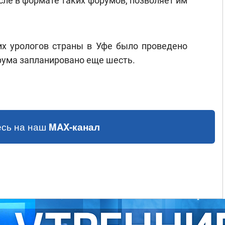
сле в формате таких форумов, позволяет им
х урологов страны в Уфе было проведено
рума запланировано еще шесть.
сь на наш
MAX-канал