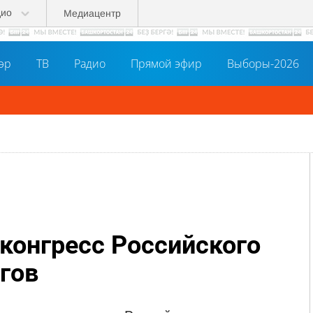
дио
Медиацентр
әр
ТВ
Радио
Прямой эфир
Выборы-2026
 конгресс Российского
гов