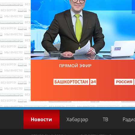
ПРЯМОЙ ЭФИР
Новости
Хәбәрҙәр
ТВ
Ради