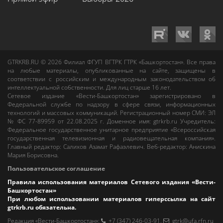
GTRKRB.RU © 2026
Филиал ФГУП ВГТРК ГТРК «Башкортостан»
. Все права
на любые материалы, опубликованные на сайте, защищены в
соответствии с российским и международным законодательством об
интеллектуальной собственности. Для лиц старше 16 лет.
Сетевое издание «Вести-Башкортостан»
зарегистрировано в
Федеральной службе по надзору в сфере связи, информационных
технологий и массовых коммуникаций. Регистрационный номер СМИ: ЭЛ
№ ФС 77-89959 от 22.08.2025 г. Доменное имя:
gtrkrb.ru
Учредитель:
Федеральное государственное унитарное предприятие «Всероссийская
государственная телевизионная и радиовещательная компания».
Главный редактор
:
Салихов Азамат Рафаэлевич
.
Веб-редактор
:
Анискина
Мария Борисовна
.
Пользовательское соглашение
Правила использования материалов Сетевого издания «Вести-
Башкортостан»
При любом использовании материалов гиперссылка на сайт
gtrkrb.ru
обязательна.
Редакция «Вести-Башкортостан»
:
+7 (347) 246-03-91
,
gtrk@ufa.rfn.ru