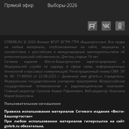
Прямой эфир
Выборы-2026
GTRKRB.RU © 2026
Филиал ФГУП ВГТРК ГТРК «Башкортостан»
. Все права
на любые материалы, опубликованные на сайте, защищены в
соответствии с российским и международным законодательством об
интеллектуальной собственности. Для лиц старше 16 лет.
Сетевое издание «Вести-Башкортостан»
зарегистрировано в
Федеральной службе по надзору в сфере связи, информационных
технологий и массовых коммуникаций. Регистрационный номер СМИ: ЭЛ
№ ФС 77-89959 от 22.08.2025 г. Доменное имя:
gtrkrb.ru
Учредитель:
Федеральное государственное унитарное предприятие «Всероссийская
государственная телевизионная и радиовещательная компания».
Главный редактор
:
Салихов Азамат Рафаэлевич
.
Веб-редактор
:
Анискина
Мария Борисовна
.
Пользовательское соглашение
Правила использования материалов Сетевого издания «Вести-
Башкортостан»
При любом использовании материалов гиперссылка на сайт
gtrkrb.ru
обязательна.