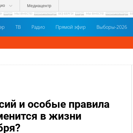
дио
Медиацентр
әр
ТВ
Радио
Прямой эфир
Выборы-2026
ий и особые правила
менится в жизни
бря?