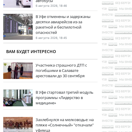
автобусы
6 августа 2026, 18:46
В Уфе отменены и задержаны
десятки авиарейсов из-за
ракетной и беспилотной
опасностей
6 августа 2026, 18:45
ВАМ БУДЕТ ИНТЕРЕСНО
Участника страшного ДТП с
погибшими в Салавате
арестовали до 30 сентября
В Уфе стартовал третий модуль
программы «Лидерство в
медицине»
Захлебнулся на мелководье: на
пляже «Солнечный» "откачали"
уфимца