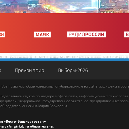
о
Прямой эфир
Выборы-2026
. Все права на любые материалы, опубликованные на сайте, защищены в соо
 Федеральной службе по надзору в сфере связи, информационных технологий
редитель: Федеральное государственное унитарное предприятие «Всеросси
еб-редактор
:
Анискина Мария Борисовна
.
ия «Вести-Башкортостан»
на сайт
gtrkrb.ru
обязательна.