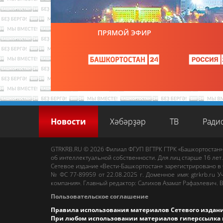
ПРЯМОЙ ЭФИР
Новости
Хәбәрҙәр
ТВ
Ради
GTRKRB.RU © 2026
Филиал ФГУП ВГТРК ГТРК «Башкортостан»
об интеллектуальной собственности. Для лиц старше 16 лет.
Сетевое издание «Вести-Башкортостан»
зарегистрировано в
№ ФС 77-89959 от 22.08.2025 г. Доменное имя:
gtrkrb.ru
Уч
компания».
Главный редактор
:
Салихов Азамат Рафаэлевич
.
В
Пользовательское соглашение
Правила использования материалов Сетевого издан
При любом использовании материалов гиперссылка 