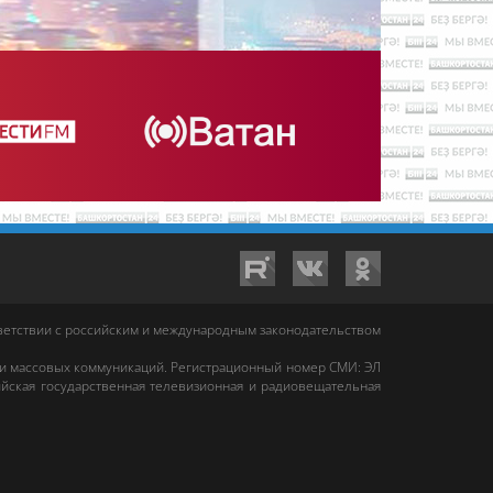
тветствии с российским и международным законодательством
 и массовых коммуникаций. Регистрационный номер СМИ: ЭЛ
йская государственная телевизионная и радиовещательная