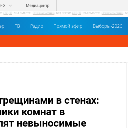
дио
Медиацентр
әр
ТВ
Радио
Прямой эфир
Выборы-2026
 трещинами в стенах:
ники комнат в
пят невыносимые