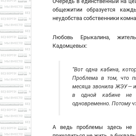
Очередь в единственный на це
общежитии образуется кажд
неудобства собственники комнат
Любовь Ерыкалина, жител
Кадомцевых:
“Вот одна кабина, кото
Проблема в том, что п
месяца звонила ЖЭУ — ию
в одной кабине не 
одновременно. Потому что
А ведь проблемы здесь не 
приходиться не жить, а буквал