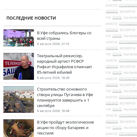
ПОСЛЕДНИЕ НОВОСТИ
В Уфе собрались блогеры со
всей страны
6 августа 2026, 21:10
Театральный режиссер,
народный артист РСФСР
Рифкат Исрафилов отмечает
85-летний юбилей
6 августа 2026, 18:49
Строительство основного
створа улицы Пугачева в Уфе
планируется завершить к 1
сентября
6 августа 2026, 18:48
В Уфе пройдут экологические
акции по сбору батареек и
текстиля