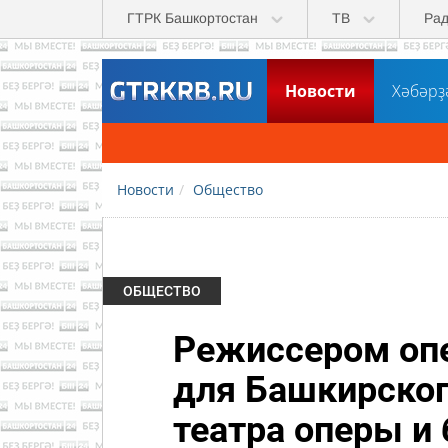
Перейти к основному содержанию
ГТРК Башкортостан
ТВ
Ра
Новости
Хәбәрҙ
Не пропустите
ГТРК "Башкортостан" тепер
Новости
Общество
ОБЩЕСТВО
Режиссером опе
для Башкирског
театра оперы и 