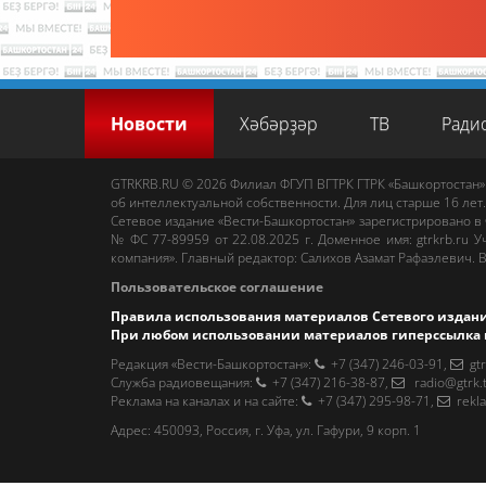
Новости
Хәбәрҙәр
ТВ
Ради
GTRKRB.RU © 2026
Филиал ФГУП ВГТРК ГТРК «Башкортостан»
об интеллектуальной собственности. Для лиц старше 16 лет.
Сетевое издание «Вести-Башкортостан»
зарегистрировано в
№ ФС 77-89959 от 22.08.2025 г. Доменное имя:
gtrkrb.ru
Уч
компания».
Главный редактор
:
Салихов Азамат Рафаэлевич
.
В
Пользовательское соглашение
Правила использования материалов Сетевого издан
При любом использовании материалов гиперссылка 
Редакция «Вести-Башкортостан»
:
+7 (347) 246-03-91
,
gt
Cлужба радиовещания
:
+7 (347) 216-38-87
,
radio@gtrk.
Реклама на каналах и на сайте
:
+7 (347) 295-98-71
,
rekl
Адрес:
450093
,
Россия, г. Уфа
, ул.
Гафури, 9 корп. 1