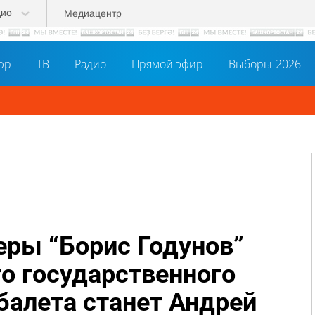
дио
Медиацентр
әр
ТВ
Радио
Прямой эфир
Выборы-2026
ь в MAX!
ры “Борис Годунов”
о государственного
балета станет Андрей