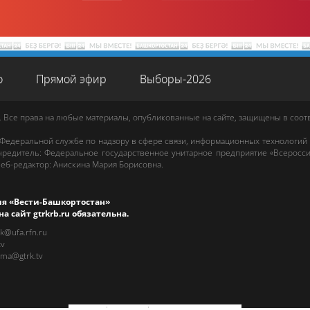
о
Прямой эфир
Выборы-2026
. Все права на любые материалы, опубликованные на сайте, защищены в соо
 Федеральной службе по надзору в сфере связи, информационных технологий
редитель: Федеральное государственное унитарное предприятие «Всеросси
еб-редактор
:
Анискина Мария Борисовна
.
ия «Вести-Башкортостан»
на сайт
gtrkrb.ru
обязательна.
rk@ufa.rfn.ru
tv
ama@gtrk.tv