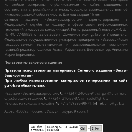
на любые материалы, опубликованные на сайте, защищены в
соответствии с российским и международным законодательством об
интеллектуальной собственности. Для лиц старше 16 лет.
Сетевое издание «Вести-Башкортостан»
зарегистрировано в
Федеральной службе по надзору в сфере связи, информационных
технологий и массовых коммуникаций. Регистрационный номер СМИ: ЭЛ
№ ФС 77-89959 от 22.08.2025 г. Доменное имя:
gtrkrb.ru
Учредитель:
Федеральное государственное унитарное предприятие «Всероссийская
государственная телевизионная и радиовещательная компания».
Главный редактор
:
Салихов Азамат Рафаэлевич
.
Веб-редактор
:
Анискина
Мария Борисовна
.
Пользовательское соглашение
Правила использования материалов Сетевого издания «Вести-
Башкортостан»
При любом использовании материалов гиперссылка на сайт
gtrkrb.ru
обязательна.
Редакция «Вести-Башкортостан»
:
+7 (347) 246-03-91
,
gtrk@ufa.rfn.ru
Cлужба радиовещания
:
+7 (347) 216-38-87
,
radio@gtrk.tv
Реклама на каналах и на сайте
:
+7 (347) 295-98-71
,
reklama@gtrk.tv
Адрес:
450093
,
Россия, г. Уфа
, ул.
Гафури, 9 корп. 1