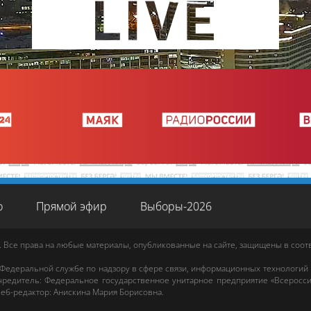
о
Прямой эфир
Выборы-2026
. Все права на любые материалы, опубликованные на сайте, защищены в соо
 Федеральной службе по надзору в сфере связи, информационных технологий
редитель: Федеральное государственное унитарное предприятие «Всеросси
еб-редактор
:
Анискина Мария Борисовна
.