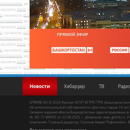
ПРЯМОЙ ЭФИР
Новости
Хәбәрҙәр
ТВ
Ради
GTRKRB.RU © 2026
Филиал ФГУП ВГТРК ГТРК «Башкортостан»
об интеллектуальной собственности. Для лиц старше 16 лет.
Сетевое издание «Вести-Башкортостан»
зарегистрировано в
№ ФС 77-89959 от 22.08.2025 г. Доменное имя:
gtrkrb.ru
Уч
компания».
Главный редактор
:
Салихов Азамат Рафаэлевич
.
В
Пользовательское соглашение