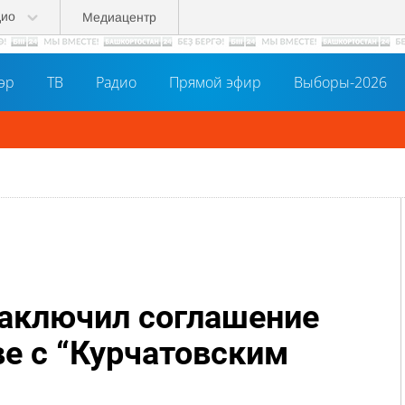
дио
Медиацентр
әр
ТВ
Радио
Прямой эфир
Выборы-2026
аключил соглашение
ве с “Курчатовским