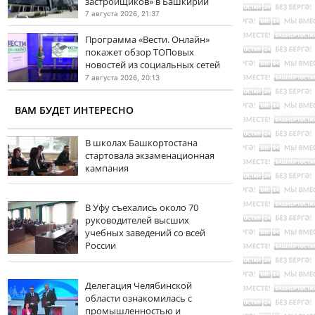
застройщиков» в Башкирии
7 августа 2026, 21:37
Программа «Вести. Онлайн»
покажет обзор ТОПовых
новостей из социальных сетей
7 августа 2026, 20:13
ВАМ БУДЕТ ИНТЕРЕСНО
В школах Башкортостана
стартовала экзаменационная
кампания
В Уфу съехались около 70
руководителей высших
учебных заведений со всей
России
Делегация Челябинской
области ознакомилась с
промышленностью и