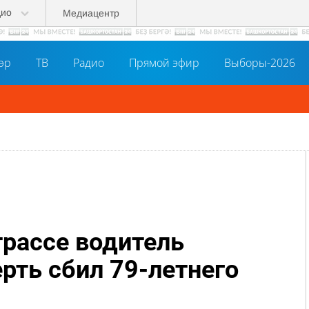
дио
Медиацентр
әр
ТВ
Радио
Прямой эфир
Выборы-2026
трассе водитель
рть сбил 79-летнего