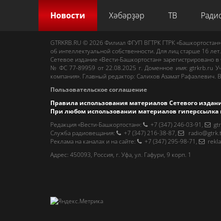
Новости
Хәбәрҙәр
ТВ
Ради
GTRKRB.RU © 2026
Филиал ФГУП ВГТРК ГТРК «Башкортостан»
об интеллектуальной собственности. Для лиц старше 16 лет.
Сетевое издание «Вести-Башкортостан»
зарегистрировано в
№ ФС 77-89959 от 22.08.2025 г. Доменное имя:
gtrkrb.ru
Уч
компания».
Главный редактор
:
Салихов Азамат Рафаэлевич
.
В
Пользовательское соглашение
Правила использования материалов Сетевого издан
При любом использовании материалов гиперссылка 
Редакция «Вести-Башкортостан»
:
+7 (347) 246-03-91
,
gt
Cлужба радиовещания
:
+7 (347) 216-38-87
,
radio@gtrk.
Реклама на каналах и на сайте
:
+7 (347) 295-98-71
,
rekl
Адрес:
450093
,
Россия, г. Уфа
, ул.
Гафури, 9 корп. 1