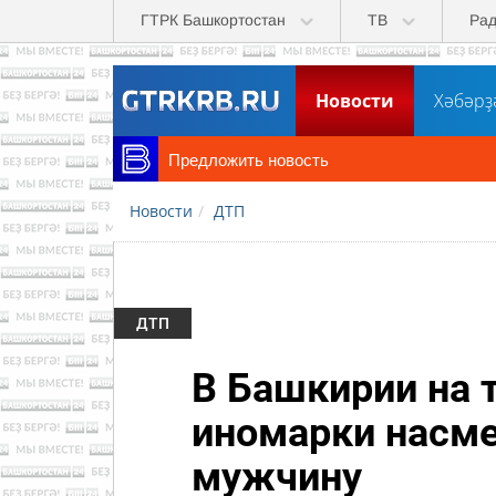
Перейти к основному содержанию
ГТРК Башкортостан
ТВ
Ра
Новости
Хәбәрҙ
Предложить новость
Новости
ДТП
ДТП
В Башкирии на 
иномарки насме
мужчину