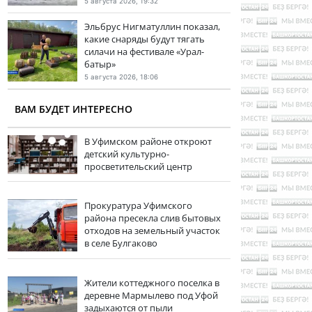
5 августа 2026, 19:32
Эльбрус Нигматуллин показал,
какие снаряды будут тягать
силачи на фестивале «Урал-
батыр»
5 августа 2026, 18:06
ВАМ БУДЕТ ИНТЕРЕСНО
В Уфимском районе откроют
детский культурно-
просветительский центр
Прокуратура Уфимского
района пресекла слив бытовых
отходов на земельный участок
в селе Булгаково
Жители коттеджного поселка в
деревне Мармылево под Уфой
задыхаются от пыли