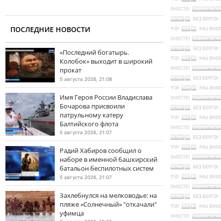
ПОСЛЕДНИЕ НОВОСТИ
«Последний богатырь.
Колобок» выходит в широкий
прокат
5 августа 2026, 21:08
Имя Героя России Владислава
Бочарова присвоили
патрульному катеру
Балтийского флота
5 августа 2026, 21:07
Радий Хабиров сообщил о
наборе в именной башкирский
батальон беспилотных систем
5 августа 2026, 21:07
Захлебнулся на мелководье: на
пляже «Солнечный» "откачали"
уфимца