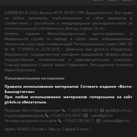
GTRKRB.RU © 2026
Филиал ФГУП ВГТРК ГТРК «Башкортостан»
. Все права
на любые материалы, опубликованные на сайте, защищены в
соответствии с российским и международным законодательством об
интеллектуальной собственности. Для лиц старше 16 лет.
Сетевое издание «Вести-Башкортостан»
зарегистрировано в
Федеральной службе по надзору в сфере связи, информационных
технологий и массовых коммуникаций. Регистрационный номер СМИ: ЭЛ
№ ФС 77-89959 от 22.08.2025 г. Доменное имя:
gtrkrb.ru
Учредитель:
Федеральное государственное унитарное предприятие «Всероссийская
государственная телевизионная и радиовещательная компания».
Главный редактор
:
Салихов Азамат Рафаэлевич
.
Веб-редактор
:
Анискина
Мария Борисовна
.
Пользовательское соглашение
Правила использования материалов Сетевого издания «Вести-
Башкортостан»
При любом использовании материалов гиперссылка на сайт
gtrkrb.ru
обязательна.
Редакция «Вести-Башкортостан»
:
+7 (347) 246-03-91
,
gtrk@ufa.rfn.ru
Cлужба радиовещания
:
+7 (347) 216-38-87
,
radio@gtrk.tv
Реклама на каналах и на сайте
:
+7 (347) 295-98-71
,
reklama@gtrk.tv
Адрес:
450093
,
Россия, г. Уфа
, ул.
Гафури, 9 корп. 1