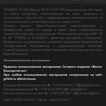
GTRKRB.RU © 2026
Филиал ФГУП ВГТРК ГТРК «Башкортостан»
. Все права
на любые материалы, опубликованные на сайте, защищены в
соответствии с российским и международным законодательством об
интеллектуальной собственности. Для лиц старше 16 лет.
Сетевое издание «Вести-Башкортостан»
зарегистрировано в
Федеральной службе по надзору в сфере связи, информационных
технологий и массовых коммуникаций. Регистрационный номер СМИ: ЭЛ
№ ФС 77-89959 от 22.08.2025 г. Доменное имя:
gtrkrb.ru
Учредитель:
Федеральное государственное унитарное предприятие «Всероссийская
государственная телевизионная и радиовещательная компания».
Главный редактор
:
Салихов Азамат Рафаэлевич
.
Веб-редактор
:
Анискина
Мария Борисовна
.
Пользовательское соглашение
Правила использования материалов Сетевого издания «Вести-
Башкортостан»
При любом использовании материалов гиперссылка на сайт
gtrkrb.ru
обязательна.
Редакция «Вести-Башкортостан»
:
+7 (347) 246-03-91
,
gtrk@ufa.rfn.ru
Cлужба радиовещания
:
+7 (347) 216-38-87
,
radio@gtrk.tv
Реклама на каналах и на сайте
:
+7 (347) 295-98-71
,
reklama@gtrk.tv
Адрес:
450093
,
Россия, г. Уфа
, ул.
Гафури, 9 корп. 1