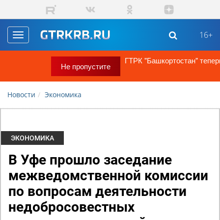
Перейти к основному содержанию
16+
Toggle
navigation
ГТРК "Башкортостан" теперь в MAX!
Не пропустите
Новости
Экономика
ЭКОНОМИКА
В Уфе прошло заседание
межведомственной комиссии
по вопросам деятельности
недобросовестных