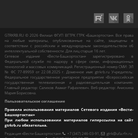
GTRKRB.RU © 2026
Филиал ФГУП ВГТРК ГТРК «Башкортостан»
. Все права
на любые материалы, опубликованные на сайте, защищены в
соответствии с российским и международным законодательством об
интеллектуальной собственности. Для лиц старше 16 лет.
Сетевое издание «Вести-Башкортостан»
зарегистрировано в
Федеральной службе по надзору в сфере связи, информационных
технологий и массовых коммуникаций. Регистрационный номер СМИ: ЭЛ
№ ФС 77-89959 от 22.08.2025 г. Доменное имя:
gtrkrb.ru
Учредитель:
Федеральное государственное унитарное предприятие «Всероссийская
государственная телевизионная и радиовещательная компания».
Главный редактор
:
Салихов Азамат Рафаэлевич
.
Веб-редактор
:
Анискина
Мария Борисовна
.
Пользовательское соглашение
Правила использования материалов Сетевого издания «Вести-
Башкортостан»
При любом использовании материалов гиперссылка на сайт
gtrkrb.ru
обязательна.
Редакция «Вести-Башкортостан»
:
+7 (347) 246-03-91
,
gtrk@ufa.rfn.ru