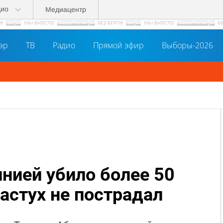
дио
Медиацентр
әр
ТВ
Радио
Прямой эфир
Выборы-2026
нией убило более 50
пастух не пострадал