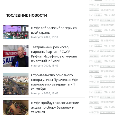
ПОСЛЕДНИЕ НОВОСТИ
В Уфе собрались блогеры со
всей страны
6 августа 2026, 21:10
Театральный режиссер,
народный артист РСФСР
Рифкат Исрафилов отмечает
85-летний юбилей
6 августа 2026, 18:49
Строительство основного
створа улицы Пугачева в Уфе
планируется завершить к 1
сентября
6 августа 2026, 18:48
В Уфе пройдут экологические
акции по сбору батареек и
текстиля