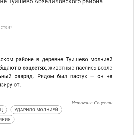
вне Туишево Абзелиловского района
остан»
вском районе в деревне Туишево молнией
ообщают в
соцсетях
, животные паслись возле
ьный разряд. Рядом был пастух — он не
изируют.
Источник:
Соцсети
ЕЦ
УДАРИЛО МОЛНИЕЙ
ИРИЯ