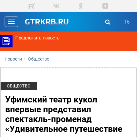
Перейти к основному содержанию
16+
Toggle
navigation
Предложить новость
Новости
Общество
ОБЩЕСТВО
Уфимский театр кукол
впервые представил
спектакль-променад
«Удивительное путешествие