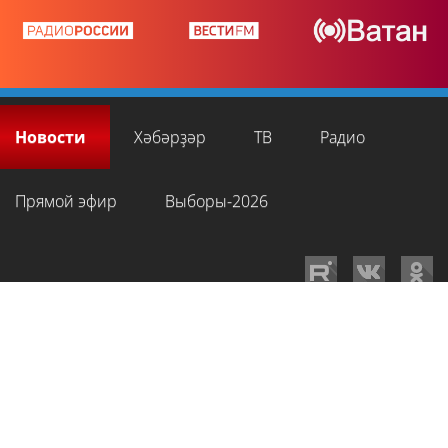
Новости
Хәбәрҙәр
ТВ
Радио
Прямой эфир
Выборы-2026
GTRKRB.RU © 2026
Филиал ФГУП ВГТРК ГТРК «Башкортостан»
. Все права
на любые материалы, опубликованные на сайте, защищены в
соответствии с российским и международным законодательством об
интеллектуальной собственности. Для лиц старше 16 лет.
Сетевое издание «Вести-Башкортостан»
зарегистрировано в
Федеральной службе по надзору в сфере связи, информационных
технологий и массовых коммуникаций. Регистрационный номер СМИ: ЭЛ
№ ФС 77-89959 от 22.08.2025 г. Доменное имя:
gtrkrb.ru
Учредитель: