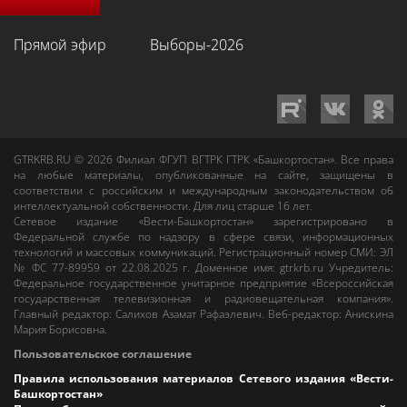
Прямой эфир
Выборы-2026
GTRKRB.RU © 2026
Филиал ФГУП ВГТРК ГТРК «Башкортостан»
. Все права
на любые материалы, опубликованные на сайте, защищены в
соответствии с российским и международным законодательством об
интеллектуальной собственности. Для лиц старше 16 лет.
Сетевое издание «Вести-Башкортостан»
зарегистрировано в
Федеральной службе по надзору в сфере связи, информационных
технологий и массовых коммуникаций. Регистрационный номер СМИ: ЭЛ
№ ФС 77-89959 от 22.08.2025 г. Доменное имя:
gtrkrb.ru
Учредитель:
Федеральное государственное унитарное предприятие «Всероссийская
государственная телевизионная и радиовещательная компания».
Главный редактор
:
Салихов Азамат Рафаэлевич
.
Веб-редактор
:
Анискина
Мария Борисовна
.
Пользовательское соглашение
Правила использования материалов Сетевого издания «Вести-
Башкортостан»