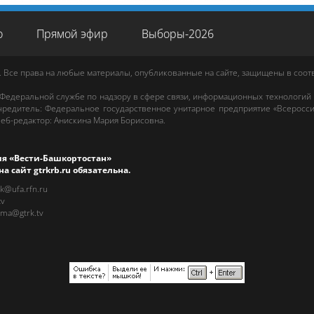
о
Прямой эфир
Выборы-2026
. Все права на любые материалы, опубликованные на сайте, защищены в соо
 Федеральной службе по надзору в сфере связи, информационных технологий
редитель: Федеральное государственное унитарное предприятие «Всеросси
еб-редактор
:
Анискина Мария Борисовна
.
ия «Вести-Башкортостан»
на сайт
gtrkrb.ru
обязательна.
rk@ufa.rfn.ru
tv
ama@gtrk.tv