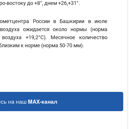
ро-востоку до +8°, днем +26,+31°.
рометцентра России в Башкирии в июле
 воздуха ожидается около нормы (норма
воздуха +19,2°С). Месячное количество
лизким к норме (норма 50-70 мм).
сь на наш
MAX-канал