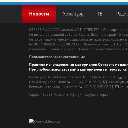
Новости
Хәбәрҙәр
ТВ
Ради
GTRKRB.RU © 2026
Филиал ФГУП ВГТРК ГТРК «Башкортостан»
об интеллектуальной собственности. Для лиц старше 16 лет.
Сетевое издание «Вести-Башкортостан»
зарегистрировано в
№ ФС 77-89959 от 22.08.2025 г. Доменное имя:
gtrkrb.ru
Уч
компания».
Главный редактор
:
Салихов Азамат Рафаэлевич
.
В
Пользовательское соглашение
Правила использования материалов Сетевого издан
При любом использовании материалов гиперссылка 
Редакция «Вести-Башкортостан»
:
+7 (347) 246-03-91
,
gt
Cлужба радиовещания
:
+7 (347) 216-38-87
,
radio@gtrk.
Реклама на каналах и на сайте
:
+7 (347) 295-98-71
,
rekl
Адрес:
450093
,
Россия, г. Уфа
, ул.
Гафури, 9 корп. 1