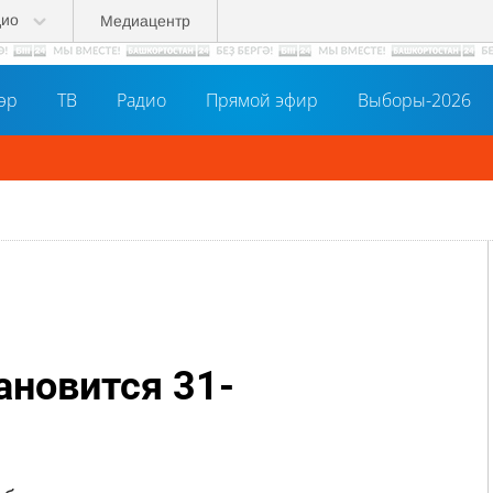
дио
Медиацентр
әр
ТВ
Радио
Прямой эфир
Выборы-2026
ановится 31-