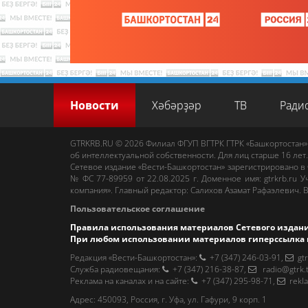
Новости
Хәбәрҙәр
ТВ
Ради
GTRKRB.RU © 2026
Филиал ФГУП ВГТРК ГТРК «Башкортостан»
об интеллектуальной собственности. Для лиц старше 16 лет.
Сетевое издание «Вести-Башкортостан»
зарегистрировано в
№ ФС 77-89959 от 22.08.2025 г. Доменное имя:
gtrkrb.ru
Уч
компания».
Главный редактор
:
Салихов Азамат Рафаэлевич
.
В
Пользовательское соглашение
Правила использования материалов Сетевого издан
При любом использовании материалов гиперссылка 
Редакция «Вести-Башкортостан»
:
+7 (347) 246-03-91
,
gt
Cлужба радиовещания
:
+7 (347) 216-38-87
,
radio@gtrk.
Реклама на каналах и на сайте
:
+7 (347) 295-98-71
,
rekl
Адрес:
450093
,
Россия, г. Уфа
, ул.
Гафури, 9 корп. 1