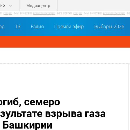
дио
Медиацентр
әр
ТВ
Радио
Прямой эфир
Выборы-2026
огиб, семеро
зультате взрыва газа
в Башкирии