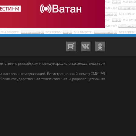
тветствии с российским и международным законодательством
 и массовых коммуникаций. Регистрационный номер СМИ: ЭЛ
йская государственная телевизионная и радиовещательная