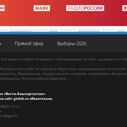
о
Прямой эфир
Выборы-2026
. Все права на любые материалы, опубликованные на сайте, защищены в соо
 Федеральной службе по надзору в сфере связи, информационных технологий
редитель: Федеральное государственное унитарное предприятие «Всеросси
еб-редактор
:
Анискина Мария Борисовна
.
ия «Вести-Башкортостан»
на сайт
gtrkrb.ru
обязательна.
rk@ufa.rfn.ru
tv
ama@gtrk.tv