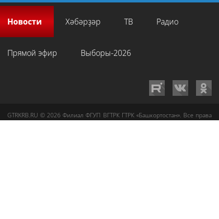
Новости
Хәбәрҙәр
ТВ
Радио
Прямой эфир
Выборы-2026
GTRKRB.RU © 2026
Филиал ФГУП ВГТРК ГТРК «Башкортостан»
. Все права
на любые материалы, опубликованные на сайте, защищены в
соответствии с российским и международным законодательством об
интеллектуальной собственности. Для лиц старше 16 лет.
Сетевое издание «Вести-Башкортостан»
зарегистрировано в
Федеральной службе по надзору в сфере связи, информационных
технологий и массовых коммуникаций. Регистрационный номер СМИ: ЭЛ
№ ФС 77-89959 от 22.08.2025 г. Доменное имя:
gtrkrb.ru
Учредитель:
Федеральное государственное унитарное предприятие «Всероссийская
государственная телевизионная и радиовещательная компания».
Главный редактор
:
Салихов Азамат Рафаэлевич
.
Веб-редактор
:
Анискина
Мария Борисовна
.