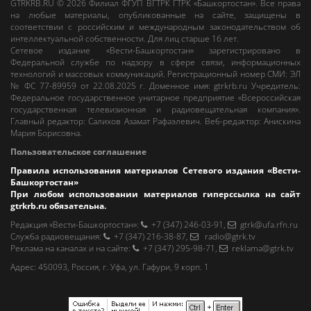
GTRKRB.RU © 2026
Филиал ФГУП ВГТРК ГТРК «Башкортостан»
. Все права
на любые материалы, опубликованные на сайте, защищены в
соответствии с российским и международным законодательством об
интеллектуальной собственности. Для лиц старше 16 лет.
Сетевое издание «Вести-Башкортостан»
зарегистрировано в
Федеральной службе по надзору в сфере связи, информационных
технологий и массовых коммуникаций. Регистрационный номер СМИ: ЭЛ
№ ФС 77-89959 от 22.08.2025 г. Доменное имя:
gtrkrb.ru
Учредитель:
Федеральное государственное унитарное предприятие «Всероссийская
государственная телевизионная и радиовещательная компания».
Главный редактор
:
Салихов Азамат Рафаэлевич
.
Веб-редактор
:
Анискина
Мария Борисовна
.
Пользовательское соглашение
Правила использования материалов Сетевого издания «Вести-
Башкортостан»
При любом использовании материалов гиперссылка на сайт
gtrkrb.ru
обязательна.
Редакция «Вести-Башкортостан»
:
+7 (347) 246-03-91
,
gtrk@ufa.rfn.ru
Cлужба радиовещания
:
+7 (347) 216-38-87
,
radio@gtrk.tv
Реклама на каналах и на сайте
:
+7 (347) 295-98-71
,
reklama@gtrk.tv
Адрес:
450093
,
Россия, г. Уфа
, ул.
Гафури, 9 корп. 1