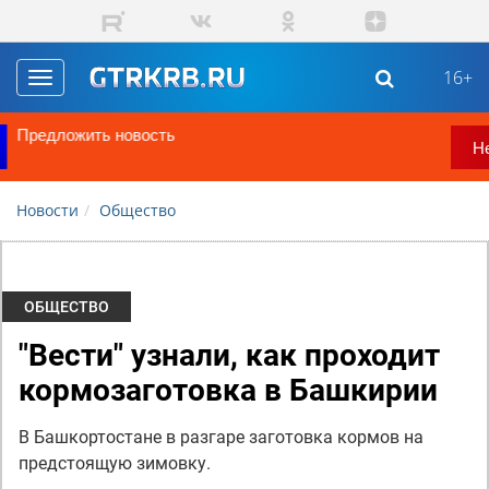
Перейти к основному содержанию
16+
Toggle
navigation
ГТРК "Башкортостан" теперь в MAX!
Не пропустите
Новости
Общество
ОБЩЕСТВО
"Вести" узнали, как проходит
кормозаготовка в Башкирии
В Башкортостане в разгаре заготовка кормов на
предстоящую зимовку.