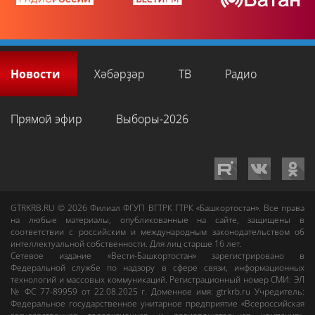
Новости
Хәбәрҙәр
ТВ
Радио
Прямой эфир
Выборы-2026
GTRKRB.RU © 2026
Филиал ФГУП ВГТРК ГТРК «Башкортостан»
. Все права
на любые материалы, опубликованные на сайте, защищены в
соответствии с российским и международным законодательством об
интеллектуальной собственности. Для лиц старше 16 лет.
Сетевое издание «Вести-Башкортостан»
зарегистрировано в
Федеральной службе по надзору в сфере связи, информационных
технологий и массовых коммуникаций. Регистрационный номер СМИ: ЭЛ
№ ФС 77-89959 от 22.08.2025 г. Доменное имя:
gtrkrb.ru
Учредитель:
Федеральное государственное унитарное предприятие «Всероссийская