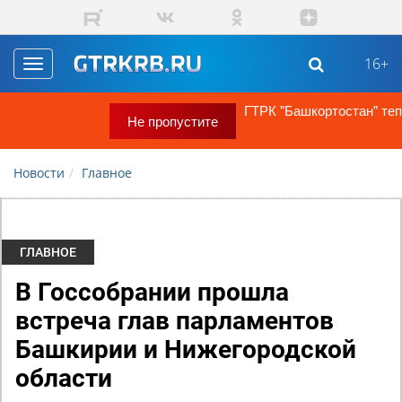
Перейти к основному содержанию
16+
Toggle
navigation
ГТРК "Башкортостан" теперь в MAX!
Не пропустите
Новости
Главное
ГЛАВНОЕ
В Госсобрании прошла
встреча глав парламентов
Башкирии и Нижегородской
области