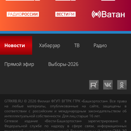
Новости
Хәбәрҙәр
ТВ
Радио
Прямой эфир
Выборы-2026
GTRKRB.RU © 2026
Филиал ФГУП ВГТРК ГТРК «Башкортостан»
. Все права
на любые материалы, опубликованные на сайте, защищены в
соответствии с российским и международным законодательством об
интеллектуальной собственности. Для лиц старше 16 лет.
Сетевое издание «Вести-Башкортостан»
зарегистрировано в
Федеральной службе по надзору в сфере связи, информационных
технологий и массовых коммуникаций. Регистрационный номер СМИ: ЭЛ