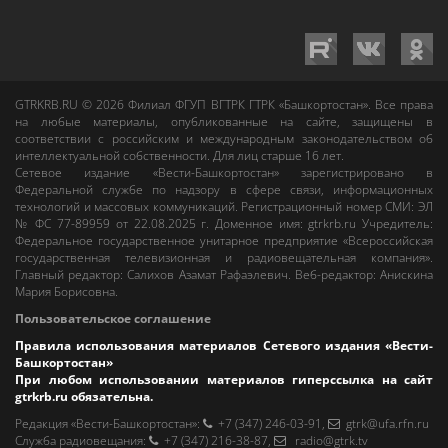
GTRKRB.RU © 2026
Филиал ФГУП ВГТРК ГТРК «Башкортостан»
. Все права
на любые материалы, опубликованные на сайте, защищены в
соответствии с российским и международным законодательством об
интеллектуальной собственности. Для лиц старше 16 лет.
Сетевое издание «Вести-Башкортостан»
зарегистрировано в
Федеральной службе по надзору в сфере связи, информационных
технологий и массовых коммуникаций. Регистрационный номер СМИ: ЭЛ
№ ФС 77-89959 от 22.08.2025 г. Доменное имя:
gtrkrb.ru
Учредитель:
Федеральное государственное унитарное предприятие «Всероссийская
государственная телевизионная и радиовещательная компания».
Главный редактор
:
Салихов Азамат Рафаэлевич
.
Веб-редактор
:
Анискина
Мария Борисовна
.
Пользовательское соглашение
Правила использования материалов Сетевого издания «Вести-
Башкортостан»
При любом использовании материалов гиперссылка на сайт
gtrkrb.ru
обязательна.
Редакция «Вести-Башкортостан»
:
+7 (347) 246-03-91
,
gtrk@ufa.rfn.ru
Cлужба радиовещания
:
+7 (347) 216-38-87
,
radio@gtrk.tv