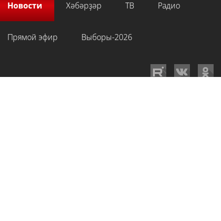
Новости
Хәбәрҙәр
ТВ
Радио
Прямой эфир
Выборы-2026
GTRKRB.RU © 2026
Филиал ФГУП ВГТРК ГТРК «Башкортостан»
. Все права
на любые материалы, опубликованные на сайте, защищены в
соответствии с российским и международным законодательством об
интеллектуальной собственности. Для лиц старше 16 лет.
Сетевое издание «Вести-Башкортостан»
зарегистрировано в
Федеральной службе по надзору в сфере связи, информационных
технологий и массовых коммуникаций. Регистрационный номер СМИ: ЭЛ
№ ФС 77-89959 от 22.08.2025 г. Доменное имя:
gtrkrb.ru
Учредитель:
Федеральное государственное унитарное предприятие «Всероссийская
государственная телевизионная и радиовещательная компания».
Главный редактор
:
Салихов Азамат Рафаэлевич
.
Веб-редактор
:
Анискина
Мария Борисовна
.
Пользовательское соглашение
Правила использования материалов Сетевого издания «Вести-