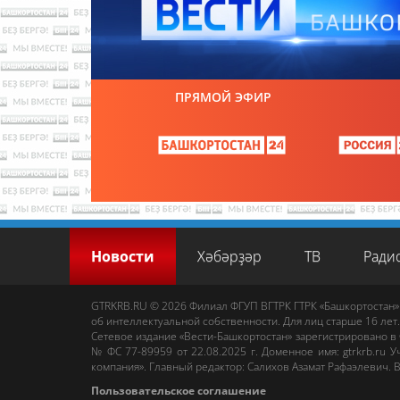
ПРЯМОЙ ЭФИР
Новости
Хәбәрҙәр
ТВ
Ради
GTRKRB.RU © 2026
Филиал ФГУП ВГТРК ГТРК «Башкортостан»
об интеллектуальной собственности. Для лиц старше 16 лет.
Сетевое издание «Вести-Башкортостан»
зарегистрировано в
№ ФС 77-89959 от 22.08.2025 г. Доменное имя:
gtrkrb.ru
Уч
компания».
Главный редактор
:
Салихов Азамат Рафаэлевич
.
В
Пользовательское соглашение