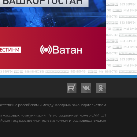
тветствии с российским и международным законодательством
 и массовых коммуникаций. Регистрационный номер СМИ: ЭЛ
йская государственная телевизионная и радиовещательная