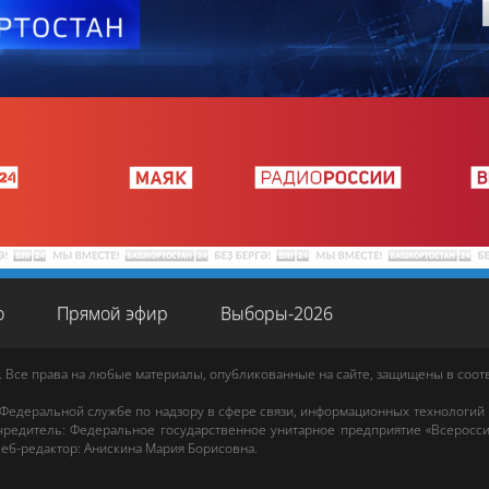
о
Прямой эфир
Выборы-2026
. Все права на любые материалы, опубликованные на сайте, защищены в соо
 Федеральной службе по надзору в сфере связи, информационных технологий
редитель: Федеральное государственное унитарное предприятие «Всеросси
еб-редактор
:
Анискина Мария Борисовна
.