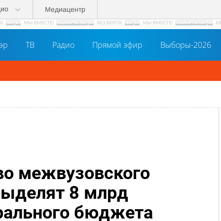
дио
Медиацентр
әр
ТВ
Радио
Прямой эфир
Выборы-2026
во межвузовского
выделят 8 млрд
рального бюджета