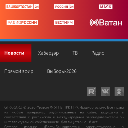
Новости
Хәбәрҙәр
ТВ
Радио
Прямой эфир
Выборы-2026
GTRKRB.RU © 2026
Филиал ФГУП ВГТРК ГТРК «Башкортостан»
. Все права
на любые материалы, опубликованные на сайте, защищены в
соответствии с российским и международным законодательством об
интеллектуальной собственности. Для лиц старше 16 лет.
Сетевое издание «Вести-Башкортостан»
зарегистрировано в