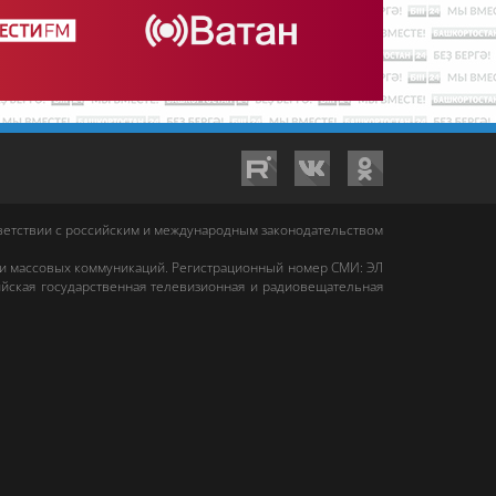
тветствии с российским и международным законодательством
 и массовых коммуникаций. Регистрационный номер СМИ: ЭЛ
йская государственная телевизионная и радиовещательная