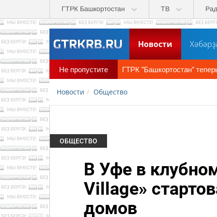
Перейти к основному содержанию
ГТРК Башкортостан
ТВ
Ра
Новости
Хәбәрҙ
Новости
Общество
ОБЩЕСТВО
В Уфе в клубно
Village» старт
домов