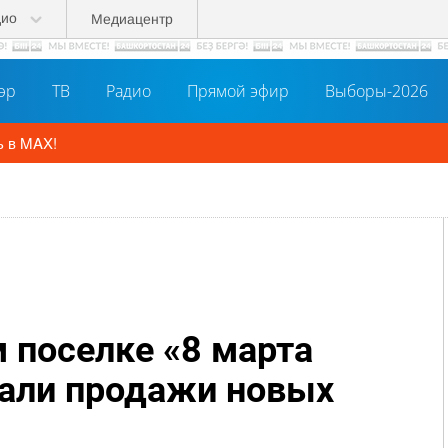
дио
Медиацентр
әр
ТВ
Радио
Прямой эфир
Выборы-2026
Подпишитесь на наш канал в MAX!
м поселке «8 марта
овали продажи новых