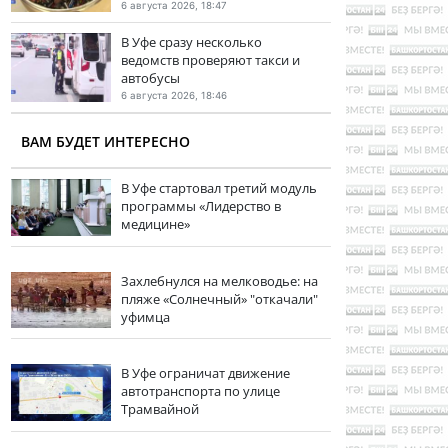
6 августа 2026, 18:47
В Уфе сразу несколько
ведомств проверяют такси и
автобусы
6 августа 2026, 18:46
ВАМ БУДЕТ ИНТЕРЕСНО
В Уфе стартовал третий модуль
программы «Лидерство в
медицине»
Захлебнулся на мелководье: на
пляже «Солнечный» "откачали"
уфимца
В Уфе ограничат движение
автотранспорта по улице
Трамвайной