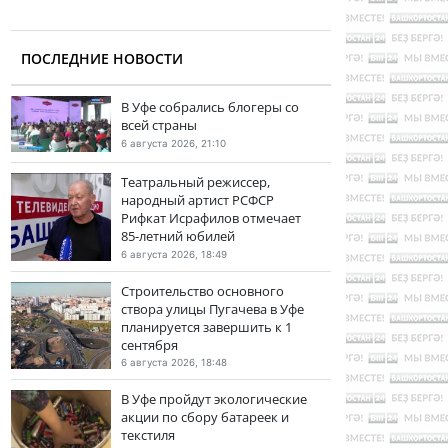
ПОСЛЕДНИЕ НОВОСТИ
В Уфе собрались блогеры со
всей страны
6 августа 2026, 21:10
Театральный режиссер,
народный артист РСФСР
Рифкат Исрафилов отмечает
85-летний юбилей
6 августа 2026, 18:49
Строительство основного
створа улицы Пугачева в Уфе
планируется завершить к 1
сентября
6 августа 2026, 18:48
В Уфе пройдут экологические
акции по сбору батареек и
текстиля