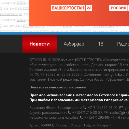
Новости
Хәбәрҙәр
ТВ
Ради
GTRKRB.RU © 2026
Филиал ФГУП ВГТРК ГТРК «Башкортостан»
об интеллектуальной собственности. Для лиц старше 16 лет.
Сетевое издание «Вести-Башкортостан»
зарегистрировано в
№ ФС 77-89959 от 22.08.2025 г. Доменное имя:
gtrkrb.ru
Уч
компания».
Главный редактор
:
Салихов Азамат Рафаэлевич
.
В
Пользовательское соглашение
Правила использования материалов Сетевого издан
При любом использовании материалов гиперссылка 
Редакция «Вести-Башкортостан»
:
+7 (347) 246-03-91
,
gt
Cлужба радиовещания
:
+7 (347) 216-38-87
,
radio@gtrk.
Реклама на каналах и на сайте
:
+7 (347) 295-98-71
,
rekl
Адрес:
450093
,
Россия, г. Уфа
, ул.
Гафури, 9 корп. 1