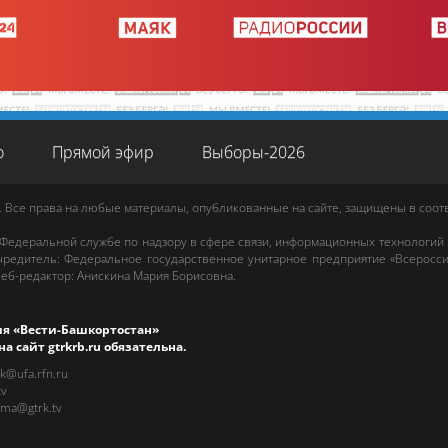
о
Прямой эфир
Выборы-2026
. Все права на любые материалы, опубликованные на сайте, защищены в соо
 Федеральной службе по надзору в сфере связи, информационных технологий
редитель: Федеральное государственное унитарное предприятие «Всеросси
еб-редактор
:
Анискина Мария Борисовна
.
ия «Вести-Башкортостан»
на сайт
gtrkrb.ru
обязательна.
rk@ufa.rfn.ru
tv
ama@gtrk.tv