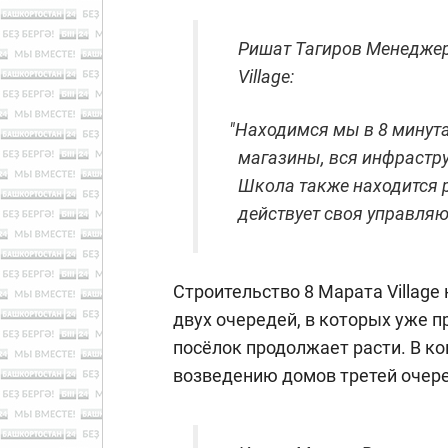
Ришат Тагиров Менеджер
Village:
"
Находимся мы в 8 минутах
магазины, вся инфраструк
Школа также находится р
действует своя управля
Строительство 8 Марата Village
двух очередей, в которых уже 
посёлок продолжает расти. В к
возведению домов третей очер