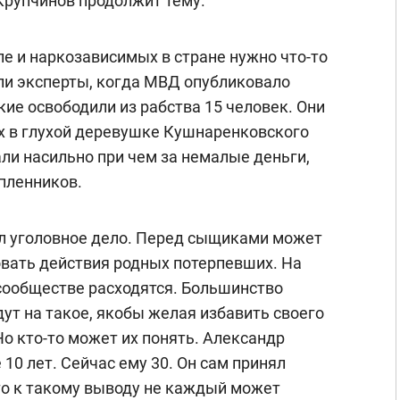
Крупчинов продолжит тему.
ле и наркозависимых в стране нужно что-то
или эксперты, когда МВД опубликовало
ие освободили из рабства 15 человек. Они
х в глухой деревушке Кушнаренковского
и насильно при чем за немалые деньги,
пленников.
л уголовное дело. Перед сыщиками может
овать действия родных потерпевших. На
 сообществе расходятся. Большинство
ут на такое, якобы желая избавить своего
Но кто-то может их понять. Александр
 10 лет. Сейчас ему 30. Он сам принял
то к такому выводу не каждый может