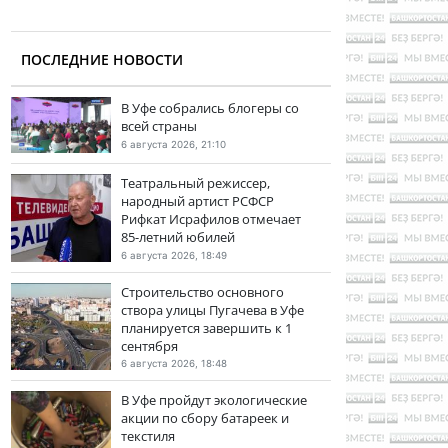
ПОСЛЕДНИЕ НОВОСТИ
В Уфе собрались блогеры со
всей страны
6 августа 2026, 21:10
Театральный режиссер,
народный артист РСФСР
Рифкат Исрафилов отмечает
85-летний юбилей
6 августа 2026, 18:49
Строительство основного
створа улицы Пугачева в Уфе
планируется завершить к 1
сентября
6 августа 2026, 18:48
В Уфе пройдут экологические
акции по сбору батареек и
текстиля