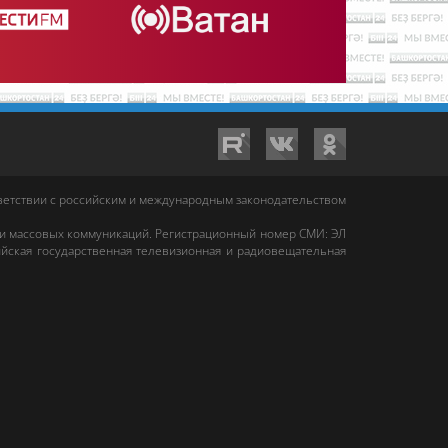
тветствии с российским и международным законодательством
 и массовых коммуникаций. Регистрационный номер СМИ: ЭЛ
йская государственная телевизионная и радиовещательная