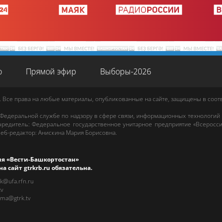
о
Прямой эфир
Выборы-2026
. Все права на любые материалы, опубликованные на сайте, защищены в соо
 Федеральной службе по надзору в сфере связи, информационных технологий
редитель: Федеральное государственное унитарное предприятие «Всеросси
еб-редактор
:
Анискина Мария Борисовна
.
ия «Вести-Башкортостан»
на сайт
gtrkrb.ru
обязательна.
rk@ufa.rfn.ru
tv
ama@gtrk.tv