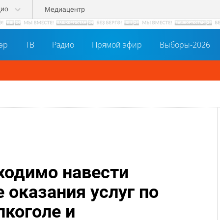
дио
Медиацентр
әр
ТВ
Радио
Прямой эфир
Выборы-2026
ходимо навести
 оказания услуг по
лкоголе и