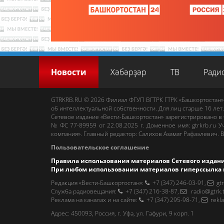
Новости
Хәбәрҙәр
ТВ
Ради
GTRKRB.RU © 2026
Филиал ФГУП ВГТРК ГТРК «Башкортостан»
об интеллектуальной собственности. Для лиц старше 16 лет.
Сетевое издание «Вести-Башкортостан»
зарегистрировано в
№ ФС 77-89959 от 22.08.2025 г. Доменное имя:
gtrkrb.ru
Уч
компания».
Главный редактор
:
Салихов Азамат Рафаэлевич
.
В
Пользовательское соглашение
Правила использования материалов Сетевого издан
При любом использовании материалов гиперссылка 
Редакция «Вести-Башкортостан»
:
+7 (347) 246-03-91
,
gt
Cлужба радиовещания
:
+7 (347) 216-38-87
,
radio@gtrk.
Реклама на каналах и на сайте
:
+7 (347) 295-98-71
,
rekl
Адрес:
450093
,
Россия, г. Уфа
, ул.
Гафури, 9 корп. 1