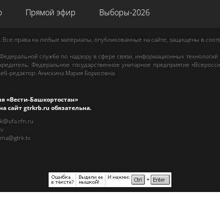
о
Прямой эфир
Выборы-2026
. Все права на любые материалы, опубликованные на сайте, защищены в соо
 Федеральной службе по надзору в сфере связи, информационных технологий
редитель: Федеральное государственное унитарное предприятие «Всеросси
еб-редактор
:
Анискина Мария Борисовна
.
ия «Вести-Башкортостан»
на сайт
gtrkrb.ru
обязательна.
rk@ufa.rfn.ru
tv
ama@gtrk.tv