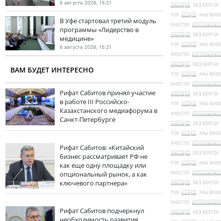
6 августа 2026, 15:21
В Уфе стартовал третий модуль
программы «Лидерство в
медицине»
6 августа 2026, 15:21
ВАМ БУДЕТ ИНТЕРЕСНО
Рифат Сабитов принял участие
в работе III Российско-
Казахстанского медиафорума в
Санкт-Петербурге
Рифат Сабитов: «Китайский
бизнес рассматривает РФ не
как еще одну площадку или
опциональный рынок, а как
ключевого партнера»
Рифат Сабитов подчеркнул
необходимость развития