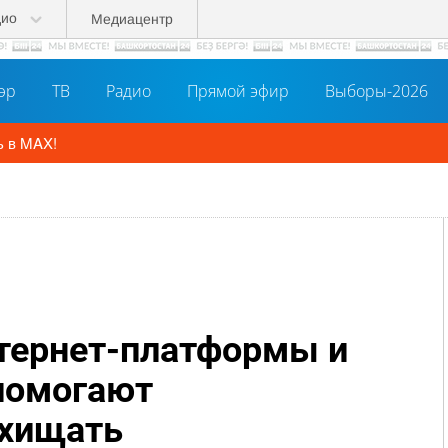
дио
Медиацентр
әр
ТВ
Радио
Прямой эфир
Выборы-2026
ь в MAX!
тернет-платформы и
помогают
хищать