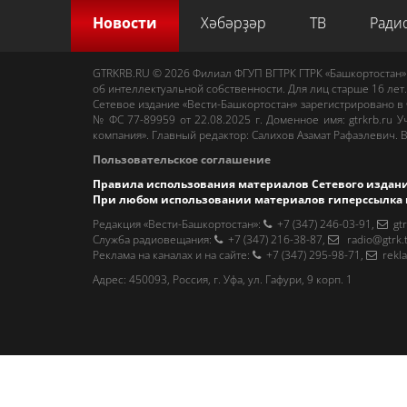
Новости
Хәбәрҙәр
ТВ
Ради
GTRKRB.RU © 2026
Филиал ФГУП ВГТРК ГТРК «Башкортостан»
об интеллектуальной собственности. Для лиц старше 16 лет.
Сетевое издание «Вести-Башкортостан»
зарегистрировано в
№ ФС 77-89959 от 22.08.2025 г. Доменное имя:
gtrkrb.ru
Уч
компания».
Главный редактор
:
Салихов Азамат Рафаэлевич
.
В
Пользовательское соглашение
Правила использования материалов Сетевого издан
При любом использовании материалов гиперссылка 
Редакция «Вести-Башкортостан»
:
+7 (347) 246-03-91
,
gt
Cлужба радиовещания
:
+7 (347) 216-38-87
,
radio@gtrk.
Реклама на каналах и на сайте
:
+7 (347) 295-98-71
,
rekl
Адрес:
450093
,
Россия, г. Уфа
, ул.
Гафури, 9 корп. 1