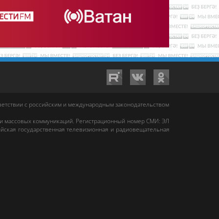
тветствии с российским и международным законодательством
 и массовых коммуникаций. Регистрационный номер СМИ: ЭЛ
йская государственная телевизионная и радиовещательная