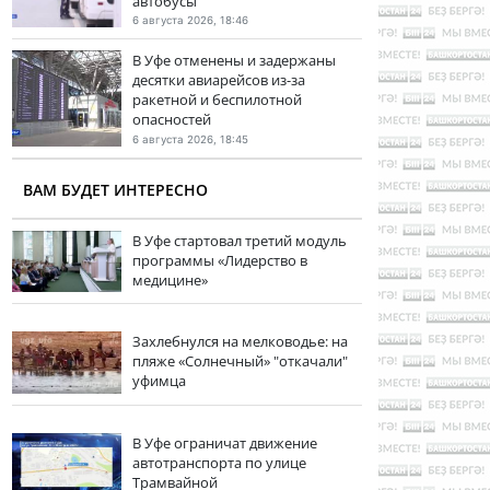
автобусы
6 августа 2026, 18:46
В Уфе отменены и задержаны
десятки авиарейсов из-за
ракетной и беспилотной
опасностей
6 августа 2026, 18:45
ВАМ БУДЕТ ИНТЕРЕСНО
В Уфе стартовал третий модуль
программы «Лидерство в
медицине»
Захлебнулся на мелководье: на
пляже «Солнечный» "откачали"
уфимца
В Уфе ограничат движение
автотранспорта по улице
Трамвайной