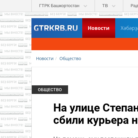
Перейти к основному содержанию
ГТРК Башкортостан
ТВ
Ра
Новости
Хәбәрҙ
Не пропустите
ГТРК "Башкортостан" тепер
Новости
Общество
ОБЩЕСТВО
На улице Степа
сбили курьера 