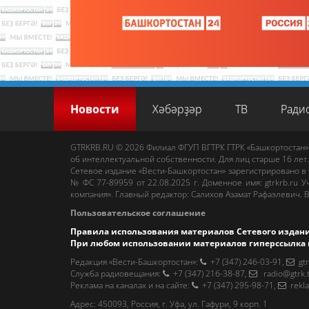
Новости
Хәбәрҙәр
ТВ
Ради
GTRKRB.RU © 2026
Филиал ФГУП ВГТРК ГТРК «Башкортостан»
об интеллектуальной собственности. Для лиц старше 16 лет.
Сетевое издание «Вести-Башкортостан»
зарегистрировано в
№ ФС 77-89959 от 22.08.2025 г. Доменное имя:
gtrkrb.ru
Уч
компания».
Главный редактор
:
Салихов Азамат Рафаэлевич
.
В
Пользовательское соглашение
Правила использования материалов Сетевого издан
При любом использовании материалов гиперссылка 
Редакция «Вести-Башкортостан»
:
+7 (347) 246-03-91
,
gt
Cлужба радиовещания
:
+7 (347) 216-38-87
,
radio@gtrk.
Реклама на каналах и на сайте
:
+7 (347) 295-98-71
,
rekl
Адрес:
450093
,
Россия, г. Уфа
, ул.
Гафури, 9 корп. 1