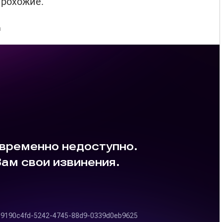
рохожие.
а