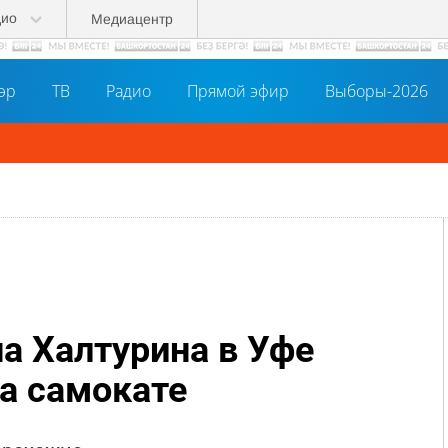
дио
Медиацентр
әр
ТВ
Радио
Прямой эфир
Выборы-2026
ь в MAX!
на Халтурина в Уфе
на самокате