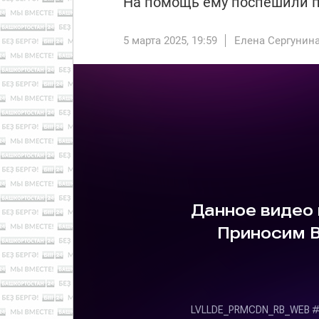
На помощь ему поспешили п
5 марта 2025, 19:59
Елена Сергунин