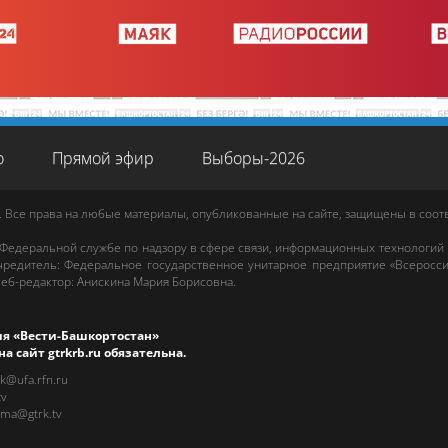
о
Прямой эфир
Выборы-2026
. Все права на любые материалы, опубликованные на сайте, защищены в соо
 Федеральной службе по надзору в сфере связи, информационных технологий
редитель: Федеральное государственное унитарное предприятие «Всеросси
еб-редактор
:
Анискина Мария Борисовна
.
ия «Вести-Башкортостан»
на сайт
gtrkrb.ru
обязательна.
rk@ufa.rfn.ru
tv
ama@gtrk.tv