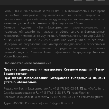
GTRKRB.RU © 2026
Филиал ФГУП ВГТРК ГТРК «Башкортостан»
. Все права
на любые материалы, опубликованные на сайте, защищены в
соответствии с российским и международным законодательством об
интеллектуальной собственности. Для лиц старше 16 лет.
Сетевое издание «Вести-Башкортостан»
зарегистрировано в
Федеральной службе по надзору в сфере связи, информационных
технологий и массовых коммуникаций. Регистрационный номер СМИ: ЭЛ
№ ФС 77-89959 от 22.08.2025 г. Доменное имя:
gtrkrb.ru
Учредитель:
Федеральное государственное унитарное предприятие «Всероссийская
государственная телевизионная и радиовещательная компания».
Главный редактор
:
Салихов Азамат Рафаэлевич
.
Веб-редактор
:
Анискина
Мария Борисовна
.
Пользовательское соглашение
Правила использования материалов Сетевого издания «Вести-
Башкортостан»
При любом использовании материалов гиперссылка на сайт
gtrkrb.ru
обязательна.
Редакция «Вести-Башкортостан»
:
+7 (347) 246-03-91
,
gtrk@ufa.rfn.ru
Cлужба радиовещания
:
+7 (347) 216-38-87
,
radio@gtrk.tv
Реклама на каналах и на сайте
:
+7 (347) 295-98-71
,
reklama@gtrk.tv
Адрес:
450093
,
Россия, г. Уфа
, ул.
Гафури, 9 корп. 1