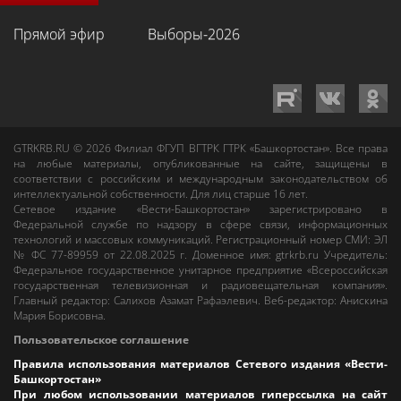
Прямой эфир
Выборы-2026
GTRKRB.RU © 2026
Филиал ФГУП ВГТРК ГТРК «Башкортостан»
. Все права
на любые материалы, опубликованные на сайте, защищены в
соответствии с российским и международным законодательством об
интеллектуальной собственности. Для лиц старше 16 лет.
Сетевое издание «Вести-Башкортостан»
зарегистрировано в
Федеральной службе по надзору в сфере связи, информационных
технологий и массовых коммуникаций. Регистрационный номер СМИ: ЭЛ
№ ФС 77-89959 от 22.08.2025 г. Доменное имя:
gtrkrb.ru
Учредитель:
Федеральное государственное унитарное предприятие «Всероссийская
государственная телевизионная и радиовещательная компания».
Главный редактор
:
Салихов Азамат Рафаэлевич
.
Веб-редактор
:
Анискина
Мария Борисовна
.
Пользовательское соглашение
Правила использования материалов Сетевого издания «Вести-
Башкортостан»
При любом использовании материалов гиперссылка на сайт