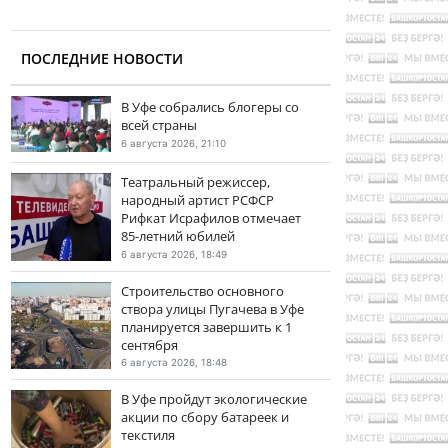
ПОСЛЕДНИЕ НОВОСТИ
В Уфе собрались блогеры со
всей страны
6 августа 2026, 21:10
Театральный режиссер,
народный артист РСФСР
Рифкат Исрафилов отмечает
85-летний юбилей
6 августа 2026, 18:49
Строительство основного
створа улицы Пугачева в Уфе
планируется завершить к 1
сентября
6 августа 2026, 18:48
В Уфе пройдут экологические
акции по сбору батареек и
текстиля