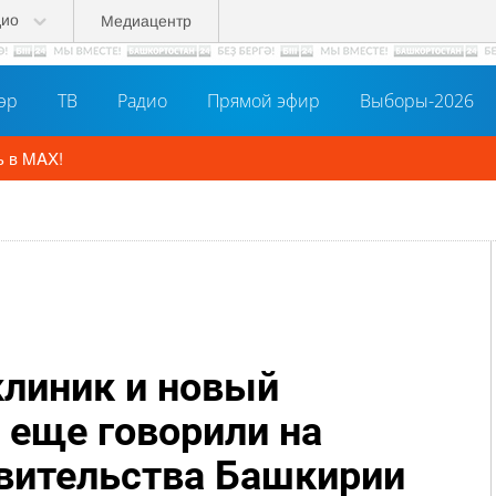
дио
Медиацентр
әр
ТВ
Радио
Прямой эфир
Выборы-2026
линик и новый
 еще говорили на
вительства Башкирии