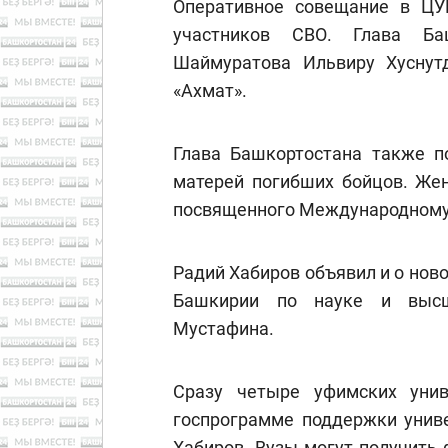
Оперативное совещание в ЦУ
участников СВО. Глава Ба
Шаймуратова Ильвиру Хуснутд
«Ахмат».
Глава Башкортостана также п
матерей погибших бойцов. Жен
посвященного Международному
Радий Хабиров объявил и о нов
Башкирии по науке и высш
Мустафина.
Сразу четыре уфимских унив
госпрограмме поддержки униве
Хабиров. Вузы могут получить