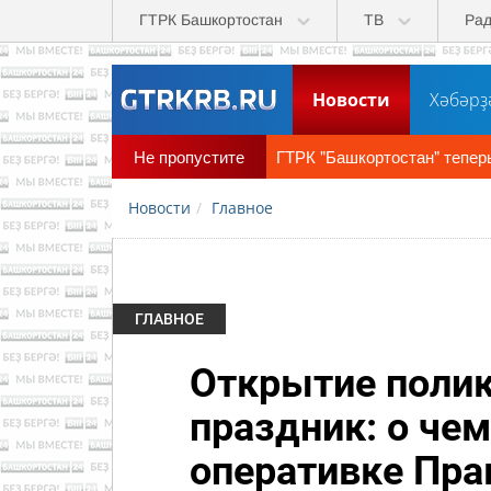
Перейти к основному содержанию
ГТРК Башкортостан
ТВ
Ра
Новости
Хәбәрҙ
Не пропустите
ГТРК "Башкортостан" теперь в MAX!
Новости
Главное
ГЛАВНОЕ
Открытие полик
праздник: о чем
оперативке Пра