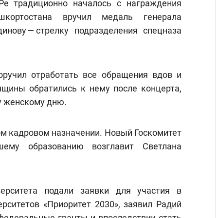
Ре традиционно началось с награждения
шкортостана вручил медаль генерала
инову — стрелку подразделения спецназа
оручил отработать все обращения вдов и
щины обратились к нему после концерта,
 женскому дню.
ом кадровом назначении. Новый Госкомитет
ему образованию возглавит Светлана
ерситета подали заявки для участия в
рситетов «Приоритет 2030», заявил Радий
 федеральные гранты и впоследствии стать