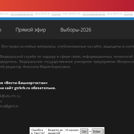
о
Прямой эфир
Выборы-2026
. Все права на любые материалы, опубликованные на сайте, защищены в соо
 Федеральной службе по надзору в сфере связи, информационных технологий
редитель: Федеральное государственное унитарное предприятие «Всеросси
еб-редактор
:
Анискина Мария Борисовна
.
ия «Вести-Башкортостан»
на сайт
gtrkrb.ru
обязательна.
rk@ufa.rfn.ru
tv
ama@gtrk.tv