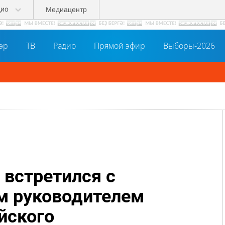
дио
Медиацентр
әр
ТВ
Радио
Прямой эфир
Выборы-2026
 встретился с
м руководителем
йского