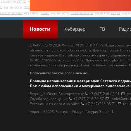
Новости
Хәбәрҙәр
ТВ
Ради
GTRKRB.RU © 2026
Филиал ФГУП ВГТРК ГТРК «Башкортостан»
об интеллектуальной собственности. Для лиц старше 16 лет.
Сетевое издание «Вести-Башкортостан»
зарегистрировано в
№ ФС 77-89959 от 22.08.2025 г. Доменное имя:
gtrkrb.ru
Уч
компания».
Главный редактор
:
Салихов Азамат Рафаэлевич
.
В
Пользовательское соглашение
Правила использования материалов Сетевого издан
При любом использовании материалов гиперссылка 
Редакция «Вести-Башкортостан»
:
+7 (347) 246-03-91
,
gt
Cлужба радиовещания
:
+7 (347) 216-38-87
,
radio@gtrk.
Реклама на каналах и на сайте
:
+7 (347) 295-98-71
,
rekl
Адрес:
450093
,
Россия, г. Уфа
, ул.
Гафури, 9 корп. 1