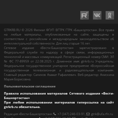
GTRKRB.RU © 2026
Филиал ФГУП ВГТРК ГТРК «Башкортостан»
. Все права
на любые материалы, опубликованные на сайте, защищены в
соответствии с российским и международным законодательством об
интеллектуальной собственности. Для лиц старше 16 лет.
Сетевое издание «Вести-Башкортостан»
зарегистрировано в
Федеральной службе по надзору в сфере связи, информационных
технологий и массовых коммуникаций. Регистрационный номер СМИ: ЭЛ
№ ФС 77-89959 от 22.08.2025 г. Доменное имя:
gtrkrb.ru
Учредитель:
Федеральное государственное унитарное предприятие «Всероссийская
государственная телевизионная и радиовещательная компания».
Главный редактор
:
Салихов Азамат Рафаэлевич
.
Веб-редактор
:
Анискина
Мария Борисовна
.
Пользовательское соглашение
Правила использования материалов Сетевого издания «Вести-
Башкортостан»
При любом использовании материалов гиперссылка на сайт
gtrkrb.ru
обязательна.
Редакция «Вести-Башкортостан»
:
+7 (347) 246-03-91
,
gtrk@ufa.rfn.ru