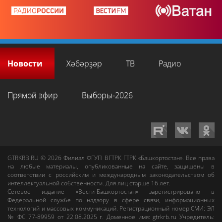
Новости
Хәбәрҙәр
ТВ
Радио
Прямой эфир
Выборы-2026
GTRKRB.RU © 2026
Филиал ФГУП ВГТРК ГТРК «Башкортостан»
. Все права
на любые материалы, опубликованные на сайте, защищены в
соответствии с российским и международным законодательством об
интеллектуальной собственности. Для лиц старше 16 лет.
Сетевое издание «Вести-Башкортостан»
зарегистрировано в
Федеральной службе по надзору в сфере связи, информационных
технологий и массовых коммуникаций. Регистрационный номер СМИ: ЭЛ
№ ФС 77-89959 от 22.08.2025 г. Доменное имя:
gtrkrb.ru
Учредитель: