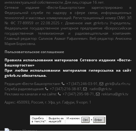
интеллектуальной собственности. Для лиц старше 16 лет.
Сетевое издание «Вести-Башкортостан»
зарегистрировано в
Федеральной службе по надзору в сфере связи, информационных
технологий и массовых коммуникаций. Регистрационный номер СМИ: ЭЛ
№ ФС 77-89959 от 22.08.2025 г. Доменное имя:
gtrkrb.ru
Учредитель:
Федеральное государственное унитарное предприятие «Всероссийская
государственная телевизионная и радиовещательная компания».
Главный редактор
:
Салихов Азамат Рафаэлевич
.
Веб-редактор
:
Анискина
Мария Борисовна
.
Пользовательское соглашение
Правила использования материалов Сетевого издания «Вести-
Башкортостан»
При любом использовании материалов гиперссылка на сайт
gtrkrb.ru
обязательна.
Редакция «Вести-Башкортостан»
:
+7 (347) 246-03-91
,
gtrk@ufa.rfn.ru
Cлужба радиовещания
:
+7 (347) 216-38-87
,
radio@gtrk.tv
Реклама на каналах и на сайте
:
+7 (347) 295-98-71
,
reklama@gtrk.tv
Адрес:
450093
,
Россия, г. Уфа
, ул.
Гафури, 9 корп. 1