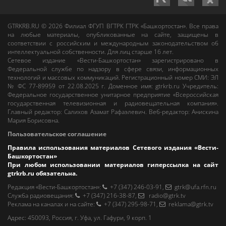
GTRKRB.RU © 2026
Филиал ФГУП ВГТРК ГТРК «Башкортостан»
. Все права
на любые материалы, опубликованные на сайте, защищены в
соответствии с российским и международным законодательством об
интеллектуальной собственности. Для лиц старше 16 лет.
Сетевое издание «Вести-Башкортостан»
зарегистрировано в
Федеральной службе по надзору в сфере связи, информационных
технологий и массовых коммуникаций. Регистрационный номер СМИ: ЭЛ
№ ФС 77-89959 от 22.08.2025 г. Доменное имя:
gtrkrb.ru
Учредитель:
Федеральное государственное унитарное предприятие «Всероссийская
государственная телевизионная и радиовещательная компания».
Главный редактор
:
Салихов Азамат Рафаэлевич
.
Веб-редактор
:
Анискина
Мария Борисовна
.
Пользовательское соглашение
Правила использования материалов Сетевого издания «Вести-
Башкортостан»
При любом использовании материалов гиперссылка на сайт
gtrkrb.ru
обязательна.
Редакция «Вести-Башкортостан»
:
+7 (347) 246-03-91
,
gtrk@ufa.rfn.ru
Cлужба радиовещания
:
+7 (347) 216-38-87
,
radio@gtrk.tv
Реклама на каналах и на сайте
:
+7 (347) 295-98-71
,
reklama@gtrk.tv
Адрес:
450093
,
Россия, г. Уфа
, ул.
Гафури, 9 корп. 1