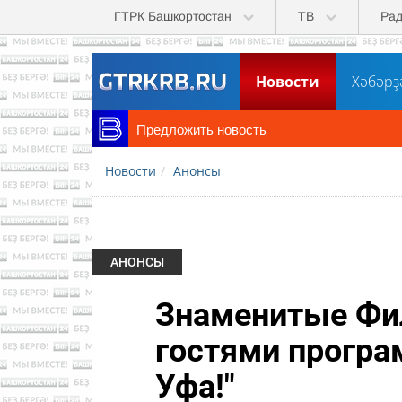
Перейти к основному содержанию
ГТРК Башкортостан
ТВ
Ра
Новости
Хәбәрҙ
Не пропустите
ГТРК "Башкортостан" тепер
Новости
Анонсы
АНОНСЫ
Знаменитые Фил
гостями програ
Уфа!"