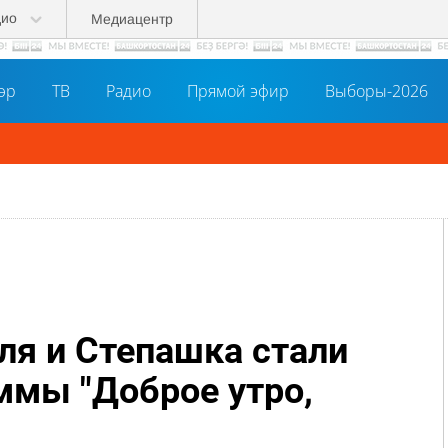
дио
Медиацентр
әр
ТВ
Радио
Прямой эфир
Выборы-2026
ь в MAX!
я и Степашка стали
ммы "Доброе утро,