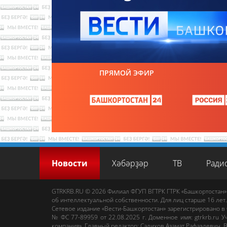
ПРЯМОЙ ЭФИР
Новости
Хәбәрҙәр
ТВ
Ради
GTRKRB.RU © 2026
Филиал ФГУП ВГТРК ГТРК «Башкортостан»
об интеллектуальной собственности. Для лиц старше 16 лет.
Сетевое издание «Вести-Башкортостан»
зарегистрировано в
№ ФС 77-89959 от 22.08.2025 г. Доменное имя:
gtrkrb.ru
Уч
компания».
Главный редактор
:
Салихов Азамат Рафаэлевич
.
В