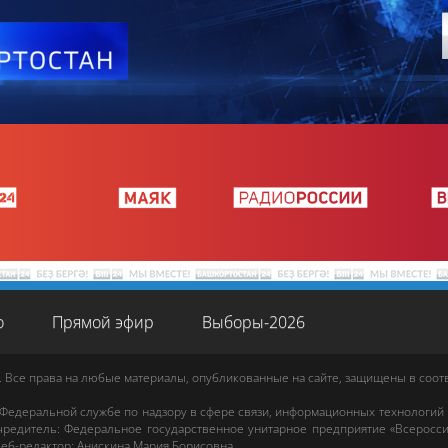
о
Прямой эфир
Выборы-2026
. Все права на любые материалы, опубликованные на сайте, защищены в соо
 Федеральной службе по надзору в сфере связи, информационных технологий
редитель: Федеральное государственное унитарное предприятие «Всеросси
еб-редактор
:
Анискина Мария Борисовна
.