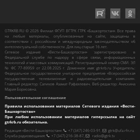
GTRKRB.RU © 2026
Филиал ФГУП ВГТРК ГТРК «Башкортостан»
. Все права
на любые материалы, опубликованные на сайте, защищены в
соответствии с российским и международным законодательством об
интеллектуальной собственности. Для лиц старше 16 лет.
Сетевое издание «Вести-Башкортостан»
зарегистрировано в
Федеральной службе по надзору в сфере связи, информационных
технологий и массовых коммуникаций. Регистрационный номер СМИ: ЭЛ
№ ФС 77-89959 от 22.08.2025 г. Доменное имя:
gtrkrb.ru
Учредитель:
Федеральное государственное унитарное предприятие «Всероссийская
государственная телевизионная и радиовещательная компания».
Главный редактор
:
Салихов Азамат Рафаэлевич
.
Веб-редактор
:
Анискина
Мария Борисовна
.
Пользовательское соглашение
Правила использования материалов Сетевого издания «Вести-
Башкортостан»
При любом использовании материалов гиперссылка на сайт
gtrkrb.ru
обязательна.
Редакция «Вести-Башкортостан»
:
+7 (347) 246-03-91
,
gtrk@ufa.rfn.ru
Cлужба радиовещания
:
+7 (347) 216-38-87
,
radio@gtrk.tv