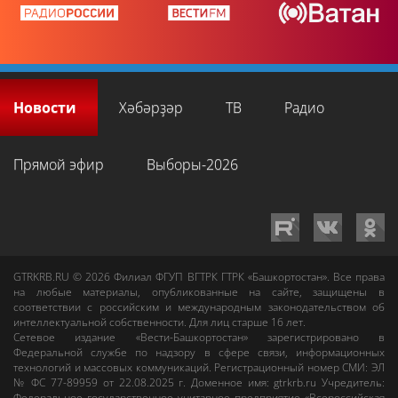
Новости
Хәбәрҙәр
ТВ
Радио
Прямой эфир
Выборы-2026
GTRKRB.RU © 2026
Филиал ФГУП ВГТРК ГТРК «Башкортостан»
. Все права
на любые материалы, опубликованные на сайте, защищены в
соответствии с российским и международным законодательством об
интеллектуальной собственности. Для лиц старше 16 лет.
Сетевое издание «Вести-Башкортостан»
зарегистрировано в
Федеральной службе по надзору в сфере связи, информационных
технологий и массовых коммуникаций. Регистрационный номер СМИ: ЭЛ
№ ФС 77-89959 от 22.08.2025 г. Доменное имя:
gtrkrb.ru
Учредитель:
Федеральное государственное унитарное предприятие «Всероссийская