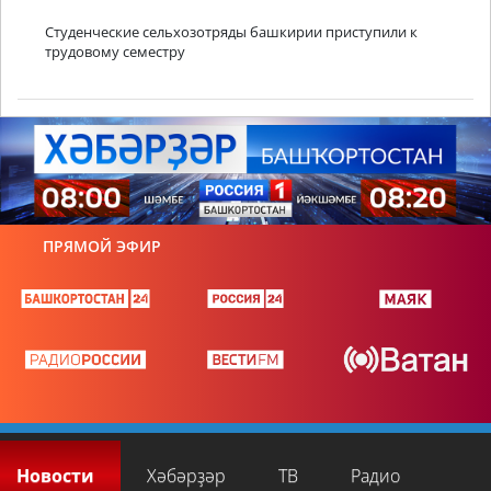
Студенческие сельхозотряды башкирии приступили к
трудовому семестру
ПРЯМОЙ ЭФИР
Новости
Хәбәрҙәр
ТВ
Радио