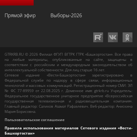
Прямой эфир
Выборы-2026
GTRKRB.RU © 2026
Филиал ФГУП ВГТРК ГТРК «Башкортостан»
. Все права
на любые материалы, опубликованные на сайте, защищены в
соответствии с российским и международным законодательством об
интеллектуальной собственности. Для лиц старше 16 лет.
Сетевое издание «Вести-Башкортостан»
зарегистрировано в
Федеральной службе по надзору в сфере связи, информационных
технологий и массовых коммуникаций. Регистрационный номер СМИ: ЭЛ
№ ФС 77-89959 от 22.08.2025 г. Доменное имя:
gtrkrb.ru
Учредитель:
Федеральное государственное унитарное предприятие «Всероссийская
государственная телевизионная и радиовещательная компания».
Главный редактор
:
Салихов Азамат Рафаэлевич
.
Веб-редактор
:
Анискина
Мария Борисовна
.
Пользовательское соглашение
Правила использования материалов Сетевого издания «Вести-
Башкортостан»