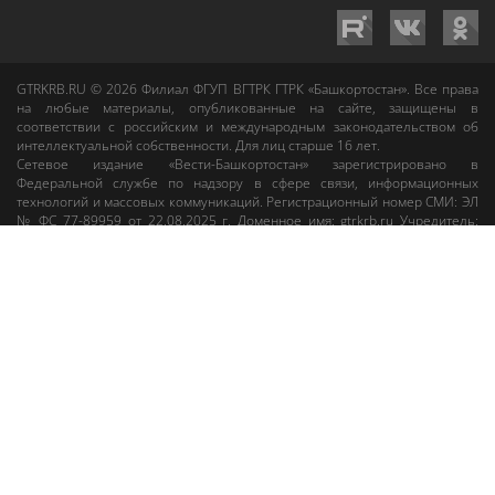
GTRKRB.RU © 2026
Филиал ФГУП ВГТРК ГТРК «Башкортостан»
. Все права
на любые материалы, опубликованные на сайте, защищены в
соответствии с российским и международным законодательством об
интеллектуальной собственности. Для лиц старше 16 лет.
Сетевое издание «Вести-Башкортостан»
зарегистрировано в
Федеральной службе по надзору в сфере связи, информационных
технологий и массовых коммуникаций. Регистрационный номер СМИ: ЭЛ
№ ФС 77-89959 от 22.08.2025 г. Доменное имя:
gtrkrb.ru
Учредитель:
Федеральное государственное унитарное предприятие «Всероссийская
государственная телевизионная и радиовещательная компания».
Главный редактор
:
Салихов Азамат Рафаэлевич
.
Веб-редактор
:
Анискина
Мария Борисовна
.
Пользовательское соглашение
Правила использования материалов Сетевого издания «Вести-
Башкортостан»
При любом использовании материалов гиперссылка на сайт
gtrkrb.ru
обязательна.
Редакция «Вести-Башкортостан»
:
+7 (347) 246-03-91
,
gtrk@ufa.rfn.ru
Cлужба радиовещания
:
+7 (347) 216-38-87
,
radio@gtrk.tv
Реклама на каналах и на сайте
:
+7 (347) 295-98-71
,
reklama@gtrk.tv